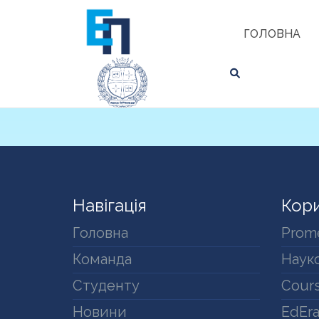
Skip
ЗНАЙТИ
to
ГОЛОВНА
content
Навігація
Кори
Головна
Prom
Команда
Науко
Студенту
Cours
Новини
EdEr