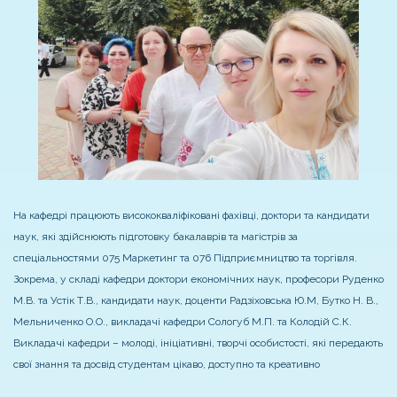
На кафедрі працюють висококваліфіковані фахівці, доктори та кандидати
наук, які здійснюють підготовку бакалаврів та магістрів за
спеціальностями 075 Маркетинг та 076 Підприємництво та торгівля.
Зокрема, у складі кафедри доктори економічних наук, професори Руденко
М.В. та Устік Т.В., кандидати наук, доценти Радзіховська Ю.М, Бутко Н. В.,
Мельниченко О.О., викладачі кафедри Сологуб М.П. та Колодій С.К.
Викладачі кафедри – молоді, ініціативні, творчі особистості, які передають
свої знання та досвід студентам цікаво, доступно та креативно