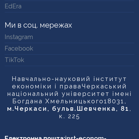
EdEra
Ми в соц. мережах
Instagram
Facebook
TikTok
Навчально-науковий інститут
економіки і права
Черкаський
національний університет імені
Богдана Хмельницького
18031,
м.Черкаси, бульв.Шевченка, 81
,
к. 225
Електронна пошта:
inst-econom-