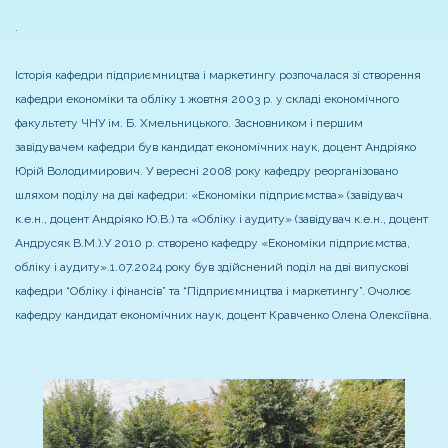
.
Історія кафедри підприємництва і маркетингу розпочалася зі створення
кафедри економіки та обліку 1 жовтня 2003 р. у складі економічного
факультету ЧНУ ім. Б. Хмельницького. Засновником і першим
завідувачем кафедри був кандидат економічних наук, доцент Андріяко
Юрій Володимирович. У вересні 2008 року кафедру реорганізовано
шляхом поділу на дві кафедри: «Економіки підприємства» (завідувач
к.е.н., доцент Андріяко Ю.В.) та «Обліку і аудиту» (завідувач к.е.н., доцент
Андрусяк В.М.).
У 2010 р. створено кафедру «Економіки підприємства,
обліку і аудиту».
1.07.2024 року був здійснений поділ на дві випускові
кафедри “Обліку і фінансів” та “Підприємництва і маркетингу”. Очолює
кафедру кандидат економічних наук, доцент Кравченко Олена Олексіївна.