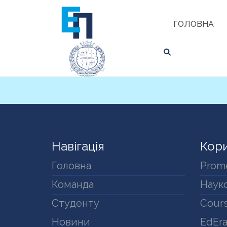
Skip
ЗНАЙТИ
to
ГОЛОВНА
content
Навігація
Кори
Головна
Prom
Команда
Науко
Студенту
Cours
Новини
EdEr