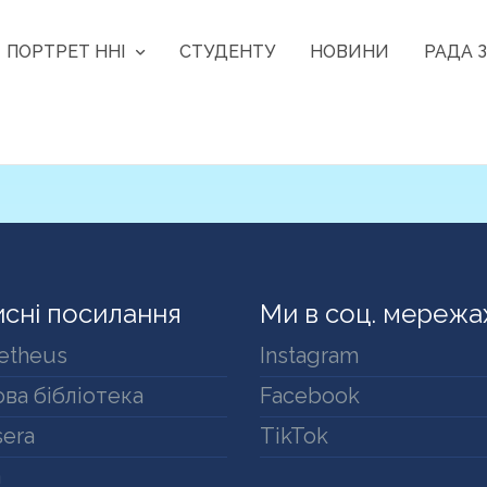
ПОРТРЕТ ННІ
СТУДЕНТУ
НОВИНИ
РАДА З
сні посилання
Ми в соц. мережа
etheus
Instagram
ва бібліотека
Facebook
era
TikTok
a