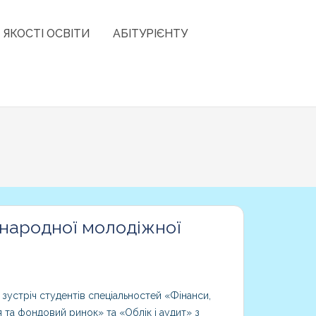
 ЯКОСТІ ОСВІТИ
АБІТУРІЄНТУ
жнародної молодіжної
 зустріч студентів спеціальностей «Фінанси,
я та фондовий ринок» та «Облік і аудит» з