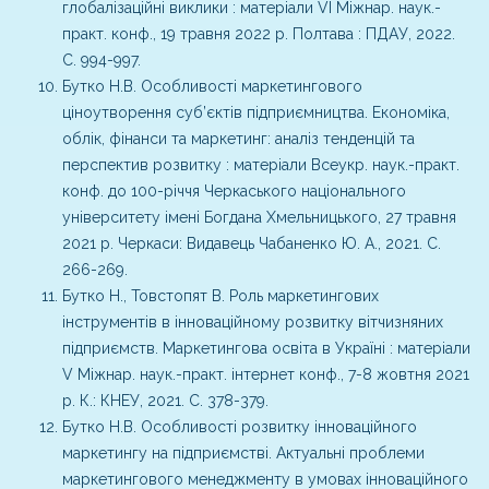
глобалізаційні виклики : матеріали VІ Міжнар. наук.-
практ. конф., 19 травня 2022 р. Полтава : ПДАУ, 2022.
С. 994-997.
Бутко Н.В. Особливості маркетингового
ціноутворення суб’єктів підприємництва. Економіка,
облік, фінанси та маркетинг: аналіз тенденцій та
перспектив розвитку : матеріали Всеукр. наук.-практ.
конф. до 100-річчя Черкаського національного
університету імені Богдана Хмельницького, 27 травня
2021 р. Черкаси: Видавець Чабаненко Ю. А., 2021. С.
266-269.
Бутко Н., Товстопят В. Роль маркетингових
інструментів в інноваційному розвитку вітчизняних
підприємств. Маркетингова освіта в Україні : матеріали
V Міжнар. наук.-практ. інтернет конф., 7-8 жовтня 2021
р. К.: КНЕУ, 2021. С. 378-379.
Бутко Н.В. Особливості розвитку інноваційного
маркетингу на підприємстві. Актуальні проблеми
маркетингового менеджменту в умовах інноваційного