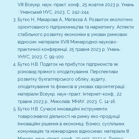
VІІІ Всеукр. наук.-практ. конф., 25 жовтня 2023 р. Умань
: Уманський НУС, 2023. С. 242-244.
Бутко Н., Макарова А., Матвєєв А. Розвиток екологічно
орієнтованого підприємництва та маркетингу. Аспекти
стабільного розвитку економіки в умовах ринкових
відносин: матеріали ХVІІI Міжнародної науково-
практичної конференції, 25 травня 2023 р. Умань :
УНУС, 2023. С. 99-100.
Бутко Н.В. Податок на прибуток підприємств як
різновид прямого оподаткування. Перспективи
розвитку бухгалтерського обліку, аудиту,
оподаткування та фінансів в умовах євроінтеграції :
матеріали Всеукр. наук–практ. Інтернет-конф., 22
травня 2023 р., Миколаїв: МНАУ. 2023. С. 14-16.
Бутко Н.В. Сучасні інноваційні інструменти
товарознавчої діяльності на ринку еко-продукції.
Інноваційні рішення в економіці, бізнесі, суспільних
комунікаціях та міжнародних відносинах: матеріали ІІІ
Міжнар. наук.-практ. конф., 20 квіт. 2023 р. Дніпро: