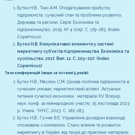
Бутко Н.В., Ткач А.М. Оподаткування прибутку
підприємств: сучасний стан та проблеми розвитку.
Держава та регіони. Серія: Економіка та
підприємництво. 2019. № 4 (109). С. 179–183. (Index
Copernicus)
Бутко Н.В. Комунікативні елементи у системі
маркетингу суб’єктів підприємництва. Економіка та
суспільство. 2017. Вип. 12. С. 203–207. (Index
Copernicus)
Тези конференцій (лише за останні 5 років):
Бутко Н.В., Маслюк С.М. Цінова політика підприємств в
сучасних умовах: маркетинговий аспект. Актуальні
питання сучасної економіки : матеріали ХV Всеукр.
наук. конф. за міжнародною участю, 15 листопада 2023
р. Умань : УНУС, 2023. С. 182-183.
Бутко Н.В., Гугняк В.Е. Управління досвідом взаємодії
споживача з компанією. Стано
влення та розвиток
маркетингу в Україні: від теорії до практики: матеріали