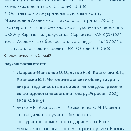
навчальних кредитів ЄКТС (годин) _6 (180)_
2. Освітня польсько-українська фундація «Інститут
Міжнародної Академічної і Наукової Співпраці» (IIASC) у
партнерстві з Вищим Семінаріумом Духовний університету
UKSW у Варшаві вид документа _Сертифікат KW-050/1022_
тема _Академічна доброчесність_ дата видачі __14.10.2022 р.
__ кількість навчальних кредитів ЄКТС (годин) _6 (180)_
Список наукових публікацій
Наукові фахові статті:
Лаврова-Манзенко О. О., Бутко Н. В., Костогриз В. Г.,
Уманська В. Г. Методичні аспекти обліку і аудиту
витрат підприємств на маркетингові дослідження
як складової кінцевої ціни товару. Агросвіт. 2023.
№20. С. 86-91.
Бутко Н.В., Уманська В.Г., Радзіховська Ю.М. Маркетинг
інновацій як інструмент забезпечення
конкурентоспроможності підприємства. Вісник
Черкаського національного університету імені Богдана