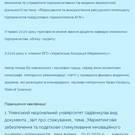
економіка та управління підприємствами (за видами економічної
діяльності) на тему «Формування та використання ресурсного потенціалу
підприємств продуктових підкомплексів АПК».
У травні 2020 року присвоєно вчене звання доцента кафедри економіки
підприємства, обліку і аудиту.
З 2021 року є членом ВГО «Українська Асоціація Маркетингу».
Автор понад 60 навчальних і наукових праць, серед яких колективні
монографії, методичні рекомендації, статті у провідних фахових виданнях,
зокрема, які розміщені в міжнародних науково-метричних базах (Scopus
,
Web of Science).
Підвищення кваліфікації
1. Уманський національний університет садівництва вид
документа _звіт про стажування_ тема _Маркетингове
забезпечення та податкове стимулювання інноваційного
розвитку підприємств_ дата видачі __01.11.2021 р. __ кількість