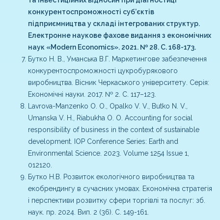
конкурентоспроможності суб’єктів
підприємництва у складі інтегрованих структур.
Електронне наукове фахове видання з економічних
наук «Modern Economics». 2021. № 28. С. 168-173.
Бутко Н. В., Уманська В.Г. Маркетингове забезпечення
конкурентоспроможності цукробурякового
виробництва. Вісник Черкаського університету. Серія:
Економічні науки. 2017. № 2. С. 117–123.
Lavrova-Manzenko O. O., Opalko V. V., Butko N. V.,
Umanska V. H., Riabukha O. O. Accounting for social
responsibility of business in the context of sustainable
development. IOP Conference Series: Earth and
Environmental Science. 2023. Volume 1254 Issue 1,
012120.
Бутко Н.В. Розвиток екологічного виробництва та
екобрендингу в сучасних умовах. Економічна стратегія
і перспективи розвитку сфери торгівлі та послуг: зб.
наук. пр. 2024. Вип. 2 (36). С. 149-161.