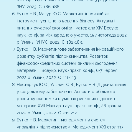
ЗНУ, 2023. С. 186-188
Бутко Н.В., Мазур Ю.С. Маркетинг інновацій як
інструмент успішного ведення бізнесу. Актуальні
питання сучасної економіки : матеріали ХІV Всеукр.
наук. конф. за міжнародною участю, 15 листопада 2022
р. Умань : УНУС, 2022. С. 182-183.
Бутко Н.В. Маркетингове забезпечення інноваційного
розвитку суб’єктів підприємництва. Розвиток
фінансово-кредитних систем: виклики сьогодення:
матеріали ІІІ Всеукр. наук.-практ. конф., 6-7 червня
2022 р. Умань, 2022. С. 111-113.
Нестерчук Ю.О., Улянич Ю.В., Бутко Н.В. Діджиталізація
у соціальному забезпеченні. Аспекти стабільного
розвитку економіки в умовах ринкових відносин:
матеріали ХVІІ Міжнар. наук.-практ. конф., 26 травня
2022 р. Умань, 2022. С. 211-212.
Бутко Н.В. Маркетинг-менеджмент в системі
управління підприємством. Менеджмент ХХІ століття :