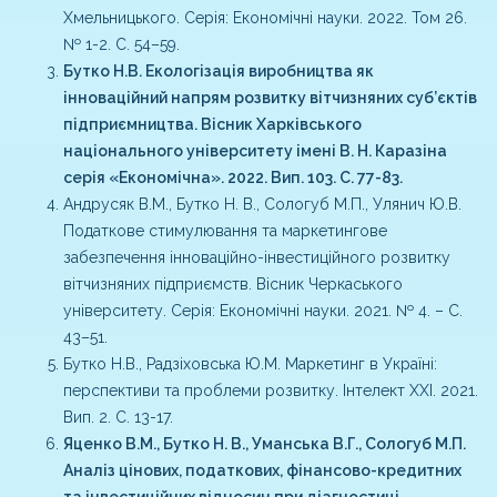
Хмельницького. Серія: Економічні науки. 2022. Том 26.
№ 1-2. С. 54–59.
Бутко Н.В. Екологізація виробництва як
інноваційний напрям розвитку вітчизняних суб’єктів
підприємництва. Вісник Харківського
національного університету імені В. Н. Каразіна
серія «Економічна». 2022. Вип. 103. С. 77-83.
Андрусяк В.М., Бутко Н. В., Сологуб М.П., Улянич Ю.В.
Податкове стимулювання та маркетингове
забезпечення інноваційно-інвестиційного розвитку
вітчизняних підприємств. Вісник Черкаського
університету. Серія: Економічні науки. 2021. № 4. – С.
43–51.
Бутко Н.В., Радзіховська Ю.М. Маркетинг в Україні:
перспективи та проблеми розвитку. Інтелект ХХІ. 2021.
Вип. 2. С. 13-17.
Яценко В.М., Бутко Н. В., Уманська В.Г., Сологуб М.П.
Аналіз цінових, податкових, фінансово-кредитних
та інвестиційних відносин при діагностиці