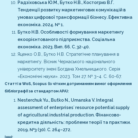
Радзіховська Ю.М., Бутко Н.В., Костогриз В.Г.
Тенденції розвитку маркетингових комунікацій в
умовах цифрової трансформації бізнесу. Ефективна
економіка. 2024. № 1.
Бутко Н.В. Особливості формування маркетингу
екоорієнтованого підприємства. Соціальна
економіка. 2023. Вип. 66. С. 32-40.
Яценко О.В., Бутко Н.В. Стратегічне планування в
маркетингу. Вісник Черкаського національного
університету імені Богдана Хмельницького. Серія
«Економічні науки». 2023. Том 27. № 3–4. С. 60-67.
Статті в WoS, Scopus (із чітким дотриманням вимог оформлення
бібліографії за стандартом АРА):
Nesterchuk Yu., Butko N., Umanska V. Integral
assessment of enterprises` resource potential supply
of agricultural industrial production. Фінансово-
кредитна діяльність: проблеми теорії та практики.
2019. №3 (30). С. 264–272.
Інші: