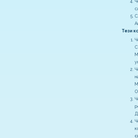
Ч
с
С
А
Тези ко
Ч
С
М
у
Ч
н
М
О
Ч
р
Д
Ч
к
є