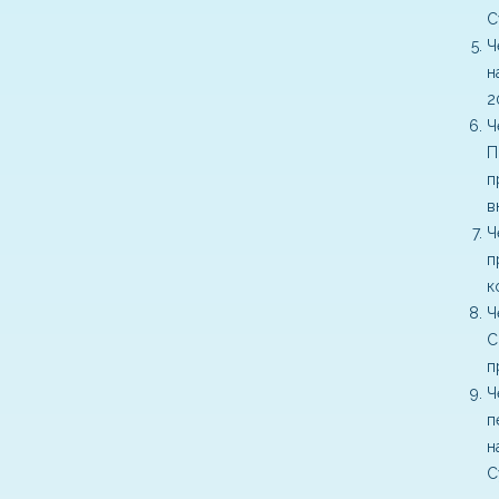
С
Ч
н
2
Ч
П
п
в
Ч
п
к
Ч
С
п
Ч
п
н
С