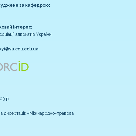
суджене за кафедрою:
ковий інтерес:
соціації адвокатів України
skyi@vu.cdu.edu.ua
03 р.
ма дисертації: «Міжнародно-правова