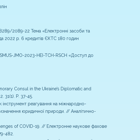
плін
289/2089-22 Тема «Електронні засоби та
да 2022 р. 6 кредитів ЄКТС 180 годин
ERASMUS-JMO-2023-HEI-TCH-RSCH «Доступ до
onorary Consul in the Ukraine’s Diplomatic and
 31(1). Р. 37-45.
як інструмент реагування на міжнародно-
изначення юридичної природи. // Аналітично-
allenges of COVID-19. // Електронне наукове фахове
9-482.