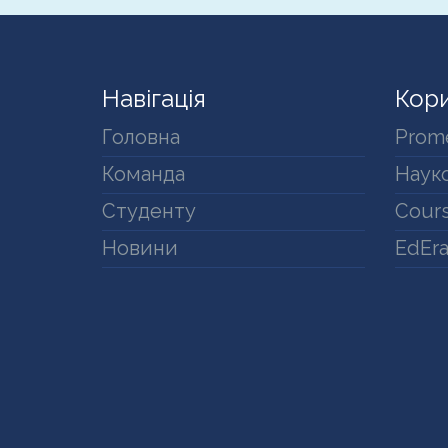
Навігація
Кори
Головна
Prom
Команда
Науко
Студенту
Cours
Новини
EdEr