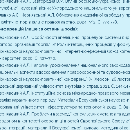
ернявський А.Л., Завгородня В.М. Вплив російсько-української ві
лужби. // Науковий вісник Ужгородського національного університет
лавко А.С., Чернявський А.Л. Обмеження академічної свободи у п
налітично-порівняльне правознавство. 2024. №2. C. 773-778.
нференцій (лише за останні 5 років):
ернявський А.Л. Особливості апеляційної процедури системи вир
вітової організації торгівлі // Роль інтеграційних процесів у фор
іжнародної науково-практичної інтернет-конференції (10–11 квітня
ніверситет, 2020. С. 327-330.
ернявський А.Л. Напрями удосконалення національного законодавс
аціональні аспекти вдосконалення правоохоронної та судово-експе
іжнародної науково-практичної конференції (м. Херсон, 26 листопад
деський державний університет внутрішніх справ, 2021. С. 144-147
ернявський А.Л. Інституційна основа міжнародно-правового механ
еаліях карантинного періоду. Матеріали Всеукраїнської науково-пр
ержавний університет інфраструктури та технологій. 2022. С. 89-
ернявський А.Л. Проблеми взаємодії консульських установ та адв
ордоном в контексті охорони цінностей Європейського Союзу // Ці
вроінтеграції : матеріали III Всеукраїнської науково-методичної ко