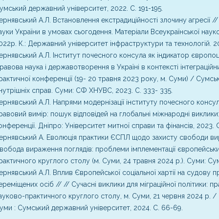
умський державний університет, 2022. С. 191-195.
ернявський А.Л. Встановлення екстрадиційності злочину агресії /
ауки України в умовах сьогодення. Матеріали Всеукраїнської науко
022р. К.: Державний університет інфраструктури та технологій. 202
ернявський А.Л. Інститут почесного консула як індикатор європо
равова наука і державотворення в Україні в контексті інтеграцій
рактичної конференції (19- 20 травня 2023 року, м. Суми) / Сумсь
нутрішніх справ. Суми: СФ ХНУВС, 2023. С. 333- 335.
ернявський А.Л. Напрями модернізації інституту почесного консула
равовий вимір: пошук відповідей на глобальні міжнародні виклики
онференції. Дніпро: Університет митної справи та фінансів, 2023. 
ернявський А. Еволюція практики ЄСПЛ щодо захисту свободи вир
вобода вираження поглядів: проблеми імплементації європейських 
рактичного круглого столу (м. Суми, 24 травня 2024 р.). Суми: Сум
ернявський А.Л. Вплив Європейської соціальної хартії на судову 
ереміщених осіб // // Сучасні виклики для міграційної політики: прав
ауково-практичного круглого столу, м. Суми, 21 червня 2024 р. / ред
уми : Сумський державний університет, 2024. С. 66-69.