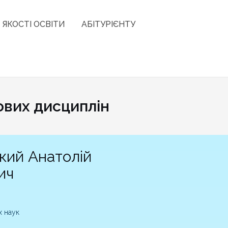
 ЯКОСТІ ОСВІТИ
АБІТУРІЄНТУ
ових дисциплін
кий Анaтолій
ич
х наук