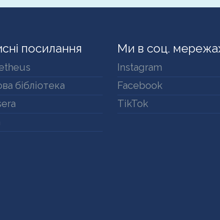
сні посилання
Ми в соц. мережа
etheus
Instagram
ва бібліотека
Facebook
era
TikTok
a