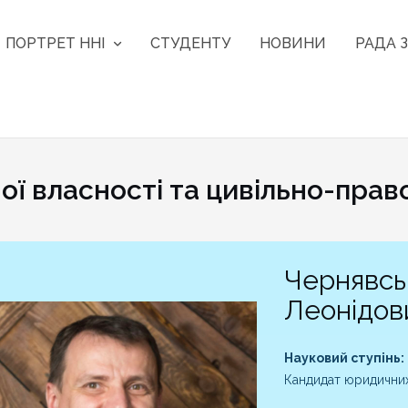
ПОРТРЕТ ННІ
СТУДЕНТУ
НОВИНИ
РАДА З
ої власності та цивільно-прав
Чeрнявсь
Лeoнідoв
Науковий ступінь:
Кандидат юридични