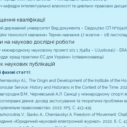
ч кафедри інтелектуальної власності та цивільно-правових дисци
щення кваліфікації
й державний університет Вид документа – Свідоцтво СП №05408
ійні технології навчання» Термін навчання 17 жовтня – 08 листопа
и на науково дослідні роботи
у міжнародному науковому проекті 101 1 75484 – UJustice4U - 
ддя: кращі практики ЄС для України» (співвиконавець)
к наукових публікацій
 фахові статті:
herniavskyi A.L. The Origin and Development of the Institute of the H
onsular Service. History and Historians in the Context of the Time. 2022.
авгородня В.М., Чернявський А.Л. Санкції у міжнародному спорті 
ротиправні діяння: досвід застосування та теоретичні проблеми в
орівняльне правознавство. 2022. №5. C. 413-419.
avhorodnia V., Slavko A., Cherniavskyi A. Freedom of Movement: Ch
идання «Юридичний науковий електронний журнал». 2022. 6. C. 47