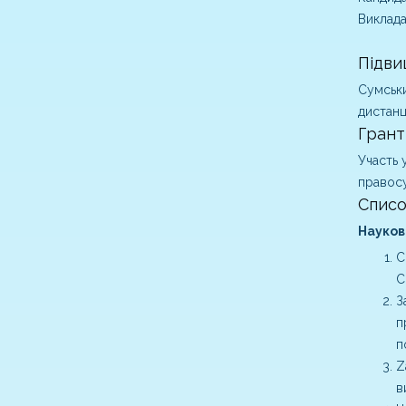
Виклада
Підви
Сумськи
дистанц
Грант
Участь 
правосу
Списо
Наукові
C
C
З
п
п
Z
в