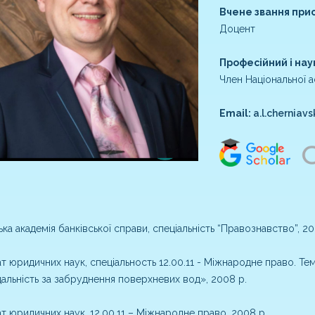
Вчене звання при
Доцент
Професійний і нау
Член Національної а
Email:
a.l.cherniav
ька академія банківської справи, спеціальність “Правознавство”, 20
т юридичних наук, спеціальность 12.00.11 - Міжнародне право. Те
дальність за забруднення поверхневих вод», 2008 р.
т юридичних наук, 12.00.11 – Міжнародне право, 2008 р.