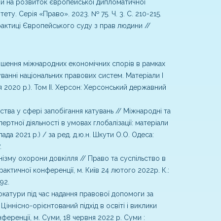
йни на розвиток європейської дипломатичної
у. Серія «Право». 2023. № 75. Ч. 3. С. 210-215.
рактиці Європейського суду з прав людини //
ішення міжнародних економічних спорів в рамках
муванні національних правових систем. Матеріали I
 2020 р.). Том ІІ. Херсон: Херсонський державний
тва у сфері запобігання катувань // Міжнародні та
ртної діяльності в умовах глобалізації: матеріали
а 2021 р.) / за ред. д.ю.н. Шкути О.О. Одеса:
.
ізму охорони довкілля // Право та суспільство в
актичної конференції, м. Київ 24 лютого 2022р. К.:
92.
окатури під час надання правової допомоги за
ннісно-орієнтований підхід в освіті і виклики
нференції, м. Суми, 18 червня 2022 р. Суми :