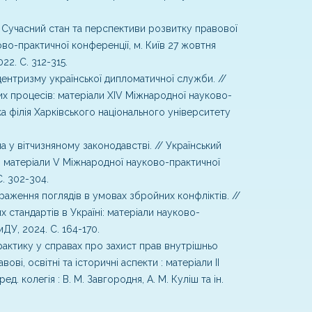
/ Сучасний стан та перспективи розвитку правової
во-практичної конференції, м. Київ 27 жовтня
2. С. 312-315.
центризму української дипломатичної служби. //
них процесів: матеріали ХІV Міжнародної науково-
ка філія Харківського національного університету
 у вітчизняному законодавстві. // Український
: матеріали V Міжнародної науково-практичної
С. 302-304.
аження поглядів в умовах збройних конфліктів. //
стандартів в Україні: матеріали науково-
ДУ, 2024. С. 164-170.
практику у справах про захист прав внутрішньо
ові, освітні та історичні аспекти : матеріали ІІ
. колегія : В. М. Завгородня, А. М. Куліш та ін.