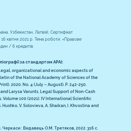
на, Узбекистан, Латвія), Сертифікат
16 квітня 2021 р. Тема роботи: «Правове
дин / 6 кредитів.
іографії за стандартом АРА):
. Legal, organizational and economic aspects of
lletin of the National Academy of Sciences of the
nt). 2020. No. 4 (July – August). P. 242-250.
o and Larysa Varunts. Legal Support of Non-Cash
Volume 100 (2021). IV International Scientific
 Hushko, V. Solovieva, A. Shaikan, I. Khvostina and
 Черкаси : Видавець О.М. Третяков, 2022. 316 с.