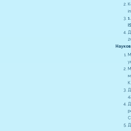
К
i
1
I
Д
2
Наукові
М
у
М
м
К
Д
4
Д
р
С
Д