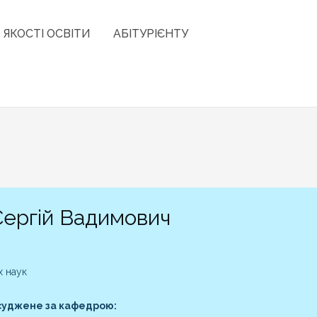
 ЯКОСТІ ОСВІТИ
АБІТУРІЄНТУ
ергій Вадимович
х наук
суджене за кафедрою: