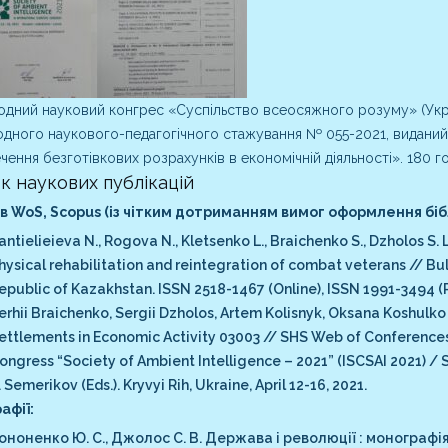
дний науковий конгрес «Суспільство всеосяжного розуму» (Украї
дного наукового-педагогічного стажування № 055-2021, виданий 
чення безготівкових розрахунків в економічній діяльності». 180 го
к наукових публікацій
 в WoS, Scopus (із чітким дотриманням вимог оформлення бібл
antielieieva N., Rogova N., Kletsenko L., Braichenko S., Dzholos S
hysical rehabilitation and reintegration of combat veterans // Bu
epublic of Kazakhstan. ISSN 2518-1467 (Online), ISSN 1991-3494 (Pri
erhii Braichenko, Sergii Dzholos, Artem Kolisnyk, Oksana Koshulk
ettlements in Economic Activity 03003 // SHS Web of Conferences. 
ongress “Society of Ambient Intelligence – 2021” (ISCSAI 2021) / S.
. Semerikov (Eds.). Kryvyi Rih, Ukraine, April 12-16, 2021.
афії:
ононенко Ю. С., Джолос С. В. Держава і революції : монографія.