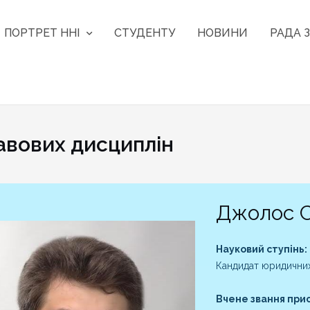
ПОРТРЕТ ННІ
СТУДЕНТУ
НОВИНИ
РАДА З
вових дисциплін
Джолос С
Науковий ступінь:
Кандидат юридични
Вчене звання при