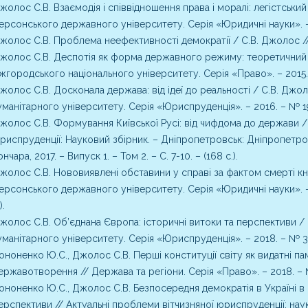
жолос С.В. Взаємодія і співвідношення права і моралі: легістськи
ерсонського державного університету. Серія «Юридичні науки». – Хе
жолос С.В. Проблема неефективності демократії / С.В. Джолос // Пр
жолос С.В. Деспотія як форма державного режиму: теоретичний а
жгородського національного університету. Серія «Право». – 2015. –
жолос С.В. Досконала держава: від ідеї до реальності / С.В. Джо
уманітарного університету. Серія «Юриспруденція». – 2016. – № 19.
жолос С.В. Формування Київської Русі: від чифдома до держави / 
риспруденції: Науковий збірник. – Дніпропетровськ: Дніпропетро
ончара, 2017. – Випуск 1. – Том 2. – С. 7-10. – (168 с.).
жолос С.В. Нововиявлені обставини у справі за фактом смерті кн
ерсонського державного університету. Серія «Юридичні науки». – Херс
).
жолос С.В. Об’єднана Європа: історичні витоки та перспективи /
уманітарного університету. Серія «Юриспруденція». – 2018. – № 31.
ононенко Ю.С., Джолос С.В. Перші конституції світу як видатні па
ержавотворення // Держава та регіони. Серія «Право». – 2018. – № 
ононенко Ю.С., Джолос С.В. Безпосередня демократія в Україні в 
ерспективи // Актуальні проблеми вітчизняної юриспруденції: науко