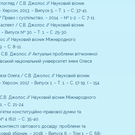
й погляд / С.В. Джолос // Науковий вісник
рсон, 2013. – Випуск 5. – Т. 1. – С. 37-41.
аво і суспільство. – 2014. – № 1-2. – С. 7-11.
спект / С.В. Джолос // Науковий вісник
 Випуск № 30. – Т. 1. – С. 25-30.
лос // Науковий вісник Міжнародного
 – С. 8-11.
С.В. Джолос // Актуальні проблеми вітчизняної
вський національний університет імені Олеся
язя Олега / С.В. Джолос // Науковий вісник
он, 2017. – Випуск 1. – Т. 1. – С. 17-19. ( – 154
 С.В. Джолос // Науковий вісник Міжнародного
 – С. 21-24.
м’ятки конституційно-правової думки та
4 (62). – С. 35-40.
контексті світового досвіду: проблеми та
вий збірник. – 2018. – Випуск 6. – Том 1. – С. 68-