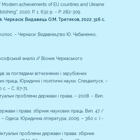
Modern achievements of EU countries and Ukraine
blishing”, 2020. P. 1. 632 p. – P. 282-309.
 Черкаси: Видавець О.М. Третяков, 2022. 316 с.
жолос. – Черкаси: Видавництво Ю. Чабаненко,
софський аналіз // Вісник Черкаського
 за поглядами вітчизняних і зарубіжних
их праць. Юридичні і політичні науки. Спецвипуск. –
с. – С. 67-71.
уальні проблеми держави і права. – 2008. – Вип.
жави і права: збірник наукових праць. Вип. 47 /
в. – Одеса: Юридична література, 2009. – 360 с. ( -
туальні проблеми держави і права: збірник