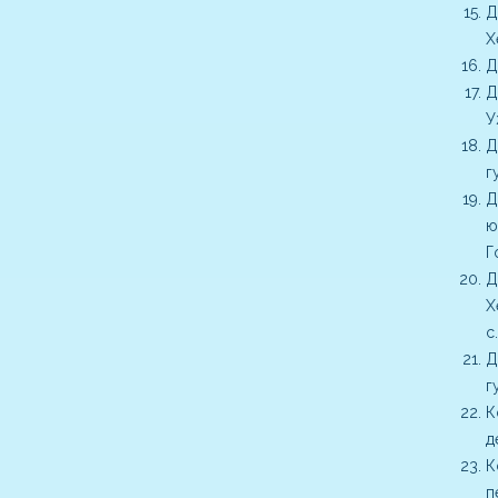
Д
Х
Д
Д
У
Д
г
Д
ю
Г
Д
Х
с.
Д
г
К
д
К
п