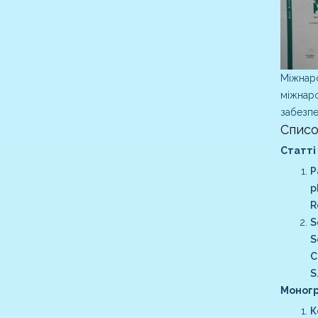
Міжнаро
міжнаро
забезпе
Списо
Статті
P
p
R
S
S
C
S
Моногр
К