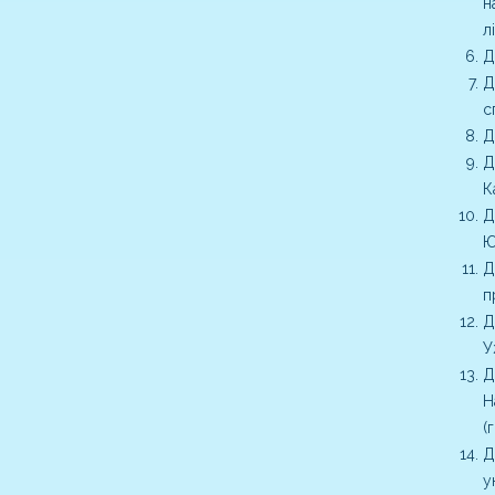
н
л
Д
Д
с
Д
Д
К
Д
Ю
Д
п
Д
У
Д
Н
(
Д
у