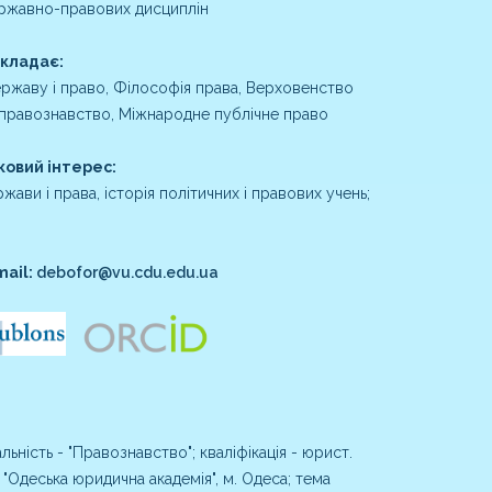
ржавно-правових дисциплін
икладає:
державу і право, Філософія права, Верховенство
 правознавство, Міжнародне публічне право
ковий інтерес:
ржави і права, історія політичних і правових учень;
ail:
debofor@vu.cdu.edu.ua
ьність - "Правознавство"; кваліфікація - юрист.
 "Одеська юридична академія", м. Одеса; тема