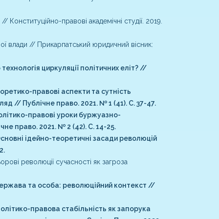
 Конституційно-правові академічні студії. 2019.
ої влади // Прикарпатський юридичний вісник:
технологія циркуляції політичних еліт? //
еоретико-правові аспекти та сутність
 // Публічне право. 2021. № 1 (41). С. 37-47.
Політико-правові уроки буржуазно-
 право. 2021. № 2 (42). С. 14-25.
 Основні ідейно-теоретичні засади революцій
2.
орові революції сучасності як загроза
Держава та особа: революційний контекст //
Політико-правова стабільність як запорука