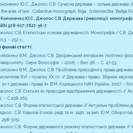
ононенко Ю.С., Джолос С.В. Сучасна держава – сильна держава // 
n the area of law : Collective monograph. Riga : Izdevniecība “Baltija Pu
. Кононенко Ю.С., Джолос С.В. Держава і революції: монографія.
SBN 978-617-7827-36-7.
жолос С.В. Етатистські основи державності: Монографія / С.В. Д
013. – 252 с.
 фахові статті:
ойсієнко В.М., Джолос С.В. Дворянський елітаризм: політико-філо
ніверситету. Серія Філософія. – 2006. – Вип. 96. – С. 47-53.
ойсієнко В.М., Джолос С.В. Проблема природного права державців
ислителів XVI – початку XX ст. // Держава і право: Збірник науков
.: Ін-т держави і права ім. В.М. Корецького НАН України, 2007. – 600 
жолос С.В. Етатизм як природне відображення державності // Акт
2. – С.258-262.
жолос С.В. Форма етатистської держави // Актуальні проблеми дер
едкол.: С.В. Ківалов (голов. ред) та ін.; відп. за вип. Ю.М. Оборото
. 298-305)
жолос С.В. Форма державного режиму етатистської держави // Ак