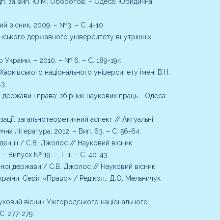
 відп. за вип. Ю.М. Оборотов. – Одеса: Юридична
 вісник, 2009. – №3. – С. 4-10.
анського державного університету внутрішніх
країни. – 2010. – № 6. – С. 189-194.
арківського національного університету імені В.Н.
3.
 держави і права: збірник наукових праць.– Одеса:
ції: загальнотеоретичний аспект // Актуальні
а література, 2012. – Вип. 63. – С. 56-64.
нції / С.В. Джолос // Науковий вісник
 Випуск № 19. – Т. 1. – С. 40-43.
асної держави / С.В. Джолос // Науковий вісник
аїни: Серія «Право» / Ред.кол.: Д.О. Мельничук
ауковий вісник Ужгородського національного
С. 277-279.