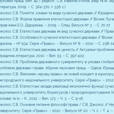
аукових праць. Вип. 49 / редкол.: С.В. Ківалов (голов. ред) та ін.;
ітература, 2009. – С. 364-370. (- 536 с.)
жолос С.В. Поняття, ознаки та види сучасної держави // Юридичний
жолос С.В. Форма правління етатистської держави // Вісник Луг
прав імені Е.О. Дідоренка. – 2009. – Спец. Випуск № 3. – С. 70-77.
жолос С.В. Етатистська держава як вид сучасної держави // Право У
жолос С.В. Особливості сучасної етатистської держави // Вісник Х
аразіна. – № 934: Серія «Право». – Випуск № 8. – 2010. – С. 238-24
жолос С.В. Етатистська держава як цінність // Актуальні проблеми
ридична література, 2010. – Вип. 53. – С. 397-402.
жолос С.В. Проблема державного суверенітету в умовах глобаліза
роблеми держави і права: збірник наукових праць. – Одеса: Юридичн
жолос С.В. Феномен «ерзац-право» як новий концепт в юриспруде
жгородського національного університету. Серія «Право». – 2012. –
жолос С.В. Етатистські засади реалізації економічної функції суч
аціонального університету біоресурсів і природокористування Укр
голова) та ін. – К., 2012. – Вип. 173. – Ч. 3. – С. 9-16.
жолос С.В. Основне питання філософії права / С.В. Джолос // Н
ніверситету. Серія «Право». – 2012. – Випуск № 20. – Ч. 1. – Т. 4. – 