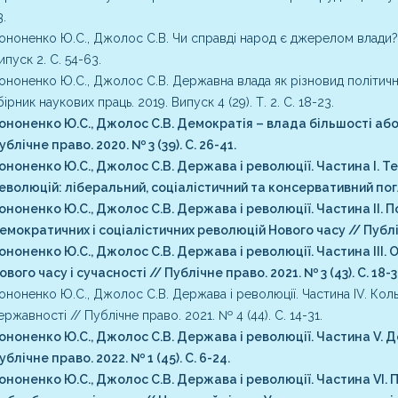
3.
ононенко Ю.С., Джолос С.В. Чи справді народ є джерелом влади? //
ипуск 2. С. 54-63.
ононенко Ю.С., Джолос С.В. Державна влада як різновид політичн
бірник наукових праць. 2019. Випуск 4 (29). Т. 2. С. 18-23.
ононенко Ю.С., Джолос С.В. Демократія – влада більшості або 
ублічне право. 2020. № 3 (39). С. 26-41.
ононенко Ю.С., Джолос С.В. Держава і революції. Частина I. Т
еволюцій: ліберальний, соціалістичний та консервативний погляд
ононенко Ю.С., Джолос С.В. Держава і революції. Частина ІI. 
емократичних і соціалістичних революцій Нового часу // Публічне
ононенко Ю.С., Джолос С.В. Держава і революції. Частина ІІI.
ового часу і сучасності // Публічне право. 2021. № 3 (43). С. 18-3
ононенко Ю.С., Джолос С.В. Держава і революції. Частина IV. Коль
ержавності // Публічне право. 2021. № 4 (44). С. 14-31.
ононенко Ю.С., Джолос С.В. Держава і революції. Частина V. 
ублічне право. 2022. № 1 (45). С. 6-24.
ононенко Ю.С., Джолос С.В. Держава і революції. Частина VI. 