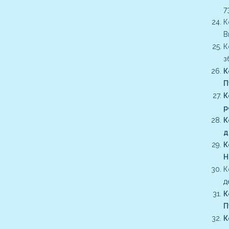
7
К
В
К
з
К
П
К
р
К
д
К
Н
К
д
К
П
К