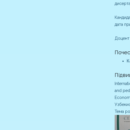
дисерта
Кандида
дата пр
Доцент 
Почес
К
Підви
Internat
and peda
Economi
Узбекис
Тема ро