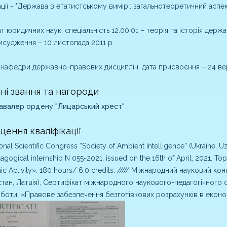
ції - "Держава в етатистському вимірі: загальнотеоретичний аспек
т юридичних наук; спеціальність 12.00.01 – теорія та історія держав
исудження – 10 листопада 2011 р.
кафедри державно-правових дисциплін, дата присвоєння – 24 ве
ні звання та нагороди
авалер ордену "Лицарський хрест"
щення кваліфікації
ional Scientific Congress “Society of Ambient Intelligence” (Ukraine, Uzbek
gogical internship N 055-2021, issued on the 16th of April, 2021. To
c Activity». 180 hours/ 6.0 credits. ///// Міжнародний науковий 
тан, Латвія), Сертифікат міжнародного наукового-педагогічного с
боти: «Правове забезпечення безготівкових розрахунків в економіч