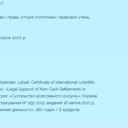
т".
и і права, історія політичних і правових учень;
ресня 2020 р.
istan, Latvia), Certificate of international scientific
pic: «Legal Support of Non-Cash Settlements in
конгрес «Суспільство всеосяжного розуму» (Україна,
тажування № 055-2021, виданий 16 квітня 2021 р.
ній діяльності». 180 годин / 6 кредитів.