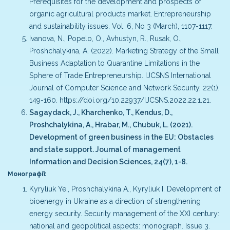
Prerequisites for the development and prospects of
organic agricultural products market. Entrepreneurship
and sustainability issues. Vol. 6, No 3 (March), 1107-1117.
Ivanova, N., Popelo, O., Avhustyn, R., Rusak, O.,
Proshchalykina, A. (2022). Marketing Strategy of the Small
Business Adaptation to Quarantine Limitations in the
Sphere of Trade Entrepreneurship. IJCSNS International
Journal of Computer Science and Network Security, 22(1),
149-160. https://doi.org/10.22937/IJCSNS.2022.22.1.21.
Sagaydack, J., Kharchenko, T., Kendus, D.,
Proshchalykina, A., Hrabar, M., Chubuk, L. (2021).
Development of green business in the EU: Obstacles
and state support. Journal of management
Information and Decision Sciences, 24(7), 1-8.
Монографії:
Kyryliuk Ye., Proshchalykina A., Kyryliuk I. Development of
bioenergy in Ukraine as a direction of strengthening
energy security. Security management of the XXI century:
national and geopolitical aspects: monograph. Issue 3.