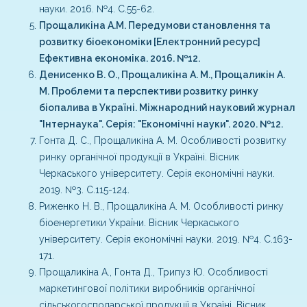
науки. 2016. №4. С.55-62.
Прощаликіна А.М. Передумови становлення та
розвитку біоекономіки [Електронний ресурс]
Ефективна економіка. 2016. №12.
Денисенко В. О., Прощаликіна А. М., Прощаликін А.
М. Проблеми та перспективи розвитку ринку
біопалива в Україні. Міжнародний науковий журнал
"Інтернаука". Серія: "Економічні науки". 2020. №12.
Гонта Д. С., Прощаликіна А. М. Особливості розвитку
ринку органічної продукції в Україні. Вісник
Черкаського університету. Серія економічні науки.
2019. №3. С.115-124.
Риженко Н. В., Прощаликіна А. М. Особливості ринку
біоенергетики України. Вісник Черкаського
університету. Серія економічні науки. 2019. №4. С.163-
171.
Прощаликіна А., Гонта Д., Трипуз Ю. Особливості
маркетингової політики виробників органічної
сільськогосподарської продукції в Україні. Вісник