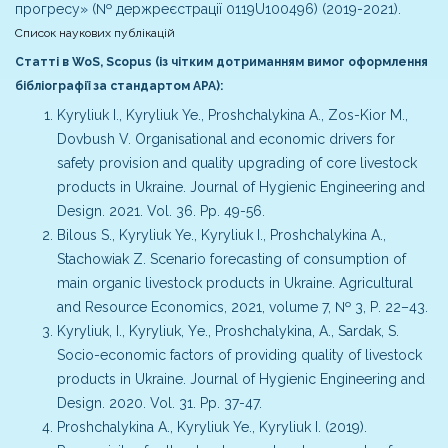
прогресу» (№ держреєстрації 0119U100496) (2019-2021).
Список наукових публікацій
Статті в WoS, Scopus (із чітким дотриманням вимог оформлення
бібліографії за стандартом АРА):
Kyryliuk I., Kyryliuk Ye., Proshchalykina A., Zos-Kior М.,
Dovbush V. Organisational and economic drivers for
safety provision and quality upgrading of core livestock
products in Ukraine. Journal of Hygienic Engineering and
Design. 2021. Vol. 36. Рр. 49-56.
Bilous S., Kyryliuk Ye., Kyryliuk I., Proshchalykina A.,
Stachowiak Z. Scenario forecasting of consumption of
main organic livestock products in Ukraine. Agricultural
and Resource Economics, 2021, volume 7, № 3, Р. 22–43.
Kyryliuk, I., Kyryliuk, Yе., Proshchalykina, A., Sardak, S.
Socio-economic factors of providing quality of livestock
products in Ukraine. Journal of Hygienic Engineering and
Design. 2020. Vol. 31. Pp. 37-47.
Proshchalykina A., Kyryliuk Ye., Kyryliuk I. (2019).