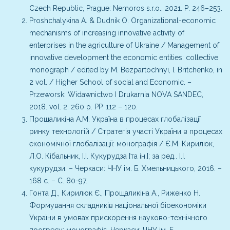
Czech Republic, Prague: Nemoros s.r.o., 2021. Р. 246–253.
Proshchalykina A. & Dudnik O. Organizational-economic
mechanisms of increasing innovative activity of
enterprises in the agriculture of Ukraine / Management of
innovative development the economic entities: collective
monograph / edited by M. Bezpartochnyi, I. Britchenko, in
2 vol. / Higher School of social and Economic. –
Przeworsk: Widawnictwo I Drukarnia NOVA SANDEC,
2018. vol. 2. 260 p. PP. 112 – 120.
Прощаликіна А.М. Україна в процесах глобалізації
ринку технологій / Стратегія участі України в процесах
економічної глобалізації: монографія / Є.М. Кирилюк,
Л.О. Кібальник, І.І. Кукурудза [та ін.]; за ред.. І.І.
кукурудзи. – Черкаси: ЧНУ ім. Б. Хмельницького, 2016. –
168 с. – С. 80-97.
Гонта Д., Кирилюк Є., Прощаликіна А., Риженко Н.
Формування складників національної біоекономіки
України в умовах прискорення науково-технічного