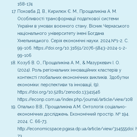
168-174
Поковба Д. В., Кирилюк Є. М., Прощаликіна А. М.
Особливості трансформації податкової системи
України в умовах воєнного стану. Вісник Черкаського
національного університету імені Богдана
Хмельницького. Серія економічні науки. 2024.№1-2. С.
99-106. https://doi.org/10.31651/2076-5843-2024-1-2-
99-106
Козуб В. О., Прощаликіна А. М., & Мазуркевич І. О.
(2024). Роль регіональних інноваційних кластерів у
контексті глобальних економічних викликів. Здобутки
економіки: перспективи та інновації, (9).
https://doi.org/10.5281/zenodo.13341546
https://econp.com.ua/index.php/journal/article/view/108
Опалько В.В., Прощаликіна А.М. Онтологія соціально-
економічних досліджень. Економічний простір. № 194.
2024. С. 66-73.
http://economicspace.pgasa.dp.ua/article/view/314555doi: 
73