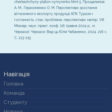
cherkashchyny-platon-symyrenko.html
5. Прощаликіна
А. М., Герасименко О. М. Перспективи зростання
вітчизняного експорту продукції АПК Туризм і
гостинність: стан, проблеми, перспективи: матер. VІІІ
Міжнар. наук.-практ. конф. (16 травня 2024 р., м.
Черкаси). Черкаси: Вид-ць Юлія Чабаненко, 2024. 216 с.
С. 213-215.
Навігація
Головна
Команда
Студенту
Новини