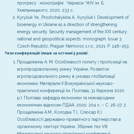
прогресу : монографія . Черкаси: ЧНУ ім. Б.
Хмельницького, 2020. 233 с.
Kyryliuk Ye., Proshchalykina A., Kyryliuk I. Development of
bioenergy in Ukraine as a direction of strengthening
energy security. Security management of the XXI century:
national and geopolitical aspects: monograph. Issue 3.
Czech Republic, Prague: Nemoros s.r.o., 2021. Р. 246–253.
Тези конференцій (лише за останні 5 років):
Прощаликіна А. М. Особливості попиту і пропозиції на
агропродовольчому ринку України. Розвиток
агропродовольчого ринку в умовах глобалізації
економіки. Матеріали ІІ Всеукраїнської науково-
практичної конференції (м. Полтава, 31 березня 2020
р.). Полтава: кафедра економіки та міжнародних
економічних відносин ПДАА, 2020. 204 с. – С. 26-27.
2.
Прощаликіна А.М., Колодка Т.І., Слюсар К.І.
Особливості державно-приватного партнерства в
органічному секторі України. Збірник тез VIIІ
Міжнародної науково-практичної конференції