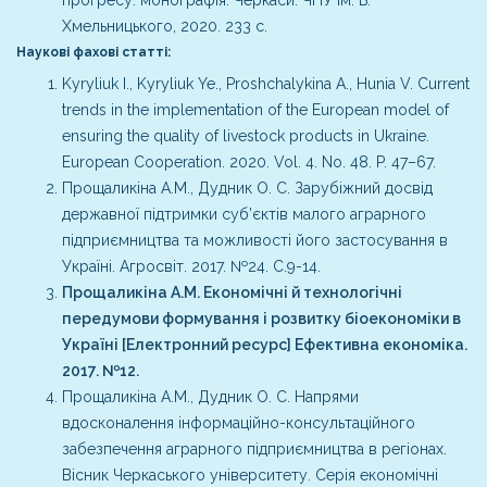
прогресу: монографія. Черкаси: ЧНУ ім. Б.
Хмельницького, 2020. 233 с.
Наукові фахові статті:
Kyryliuk I., Kyryliuk Ye., Proshchalykina A., Hunia V. Current
trends in the implementation of the European model of
ensuring the quality of livestock products in Ukraine.
European Cooperation. 2020. Vol. 4. No. 48. P. 47–67.
Прощаликіна А.М., Дудник О. С. Зарубіжний досвід
державної підтримки суб’єктів малого аграрного
підприємництва та можливості його застосування в
Україні. Агросвіт. 2017. №24. С.9-14.
Прощаликіна А.М. Економічні й технологічні
передумови формування і розвитку біоекономіки в
Україні [Електронний ресурс] Ефективна економіка.
2017. №12.
Прощаликіна А.М., Дудник О. С. Напрями
вдосконалення інформаційно-консультаційного
забезпечення аграрного підприємництва в регіонах.
Вісник Черкаського університету. Серія економічні