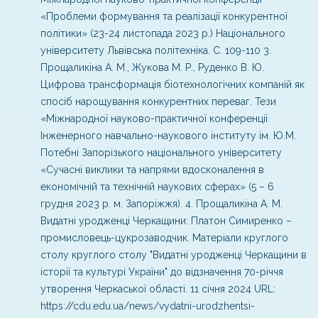
«Проблеми формування та реалізації конкурентної
політики» (23-24 листопада 2023 р.) Національного
університету Львівська політехніка. С. 109-110
3.
Прощаликіна А. М., Жукова М. Р., Руденко В. Ю.
Цифрова трансформація біотехнологічних компаній як
спосіб нарощування конкурентних переваг. Тези
«Міжнародної науково-практичної конференції
Інженерного навчально-наукового інституту ім. Ю.М.
Потебні Запорізького національного університету
«Сучасні виклики та напрями вдосконалення в
економічній та технічній наукових сферах» (5 – 6
грудня 2023 р. м. Запоріжжя).
4. Прощаликіна А. М.
Видатні уродженці Черкащини: Платон Симиренко –
промисловець-цукрозаводчик. Матеріали круглого
столу круглого столу "Видатні уродженці Черкащини в
історії та культурі України" до відзначення 70-річчя
утворення Черкаської області. 11 січня 2024 URL:
https://cdu.edu.ua/news/vydatni-urodzhentsi-