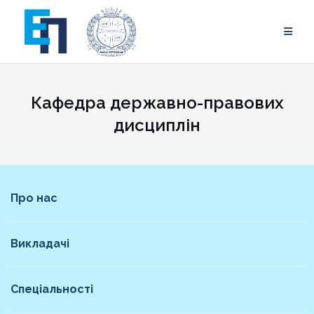
Skip
to
content
Кафедра державно-правових
дисциплін
Про нас
Викладачі
Спеціальності