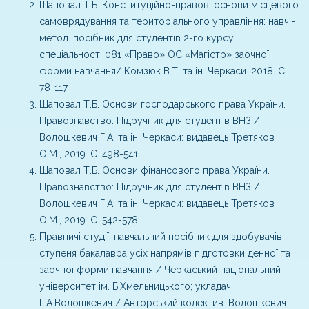
Шаповал Т.Б. Конституційно-правові основи місцевого
самоврядування та територіального управління: навч.-
метод. посібник для студентів 2-го курсу
спеціальності 081 «Право» ОС «Магістр» заочної
форми навчання/ Комзюк В.Т. та ін. Черкаси. 2018. С.
78-117.
Шаповал Т.Б. Основи господарського права України.
Правознавство: Підручник для студентів ВНЗ /
Волошкевич Г.А. та ін. Черкаси: видавець Третяков
О.М., 2019. С. 498-541.
Шаповал Т.Б. Основи фінансового права України.
Правознавство: Підручник для студентів ВНЗ /
Волошкевич Г.А. та ін. Черкаси: видавець Третяков
О.М., 2019. С. 542-578.
Правничі студії: навчальний посібник для здобувачів
ступеня бакалавра усіх напрямів підготовки денної та
заочної форми навчання / Черкаський національний
університет ім. Б.Хмельницького; укладач:
Г.А.Волошкевич / Авторський колектив: Волошкевич