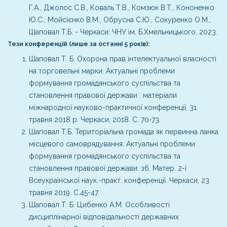
Г.А., Джолос С.В., Коваль Т.В., Комзюк В.Т., Кононенко
Ю.С., Мойсієнко В.М., Обрусна С.Ю., Сокуренко О.М.,
Шаповал Т.Б. - Черкаси: ЧНУ ім. Б.Хмельницького, 2023.
Тези конференцій (лише за останні 5 років):
Шаповал Т. Б. Охорона прав інтелектуальної власності
на торговельні марки. Актуальні проблеми
формування громадянського суспільства та
становлення правової держави : матеріали
міжнародної науково-практичної конференції, 31
травня 2018 р. Черкаси, 2018. С. 70-73.
Шаповал Т.Б. Територіальна громада як первинна ланка
місцевого самоврядування. Актуальні проблеми
формування громадянського суспільства та
становлення правової держави: зб. Матер. 2-ї
Всеукраїнської наук.-практ. конференції. Черкаси, 23
травня 2019. С.45-47.
Шаповал Т. Б. Цибенко А.М. Особливості
дисциплінарної відповідальності державних