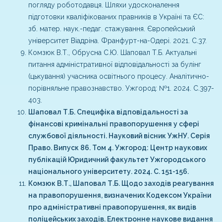
погляду роботодавця. Шляхи удосконалення
підготовки кваліфікованих правників в Україні та ЄС:
зб. матер. наук.-педаг. стажування. Європейський
університет Віадріна. Франфурт-на-Одері. 2021. С.37.
Комзюк В.Т., Обрусна С.Ю. Шаповал Т.Б. Актуальні
питання адміністративної відповідальності за булінг
(цькування) учасника освітнього процесу. Аналітично-
порівняльне правознавство. Ужгород: №1. 2024. С.397-
403.
Шаповал Т.Б. Специфіка відповідальності за
фінансові кримінальні правопорушення у сфері
службової діяльності. Науковий вісник УжНУ. Серія
Право. Випуск 86. Том 4. Ужгород: Центр наукових
публікацій Юридичний факультет Ужгородського
національного університету. 2024. С. 151-156.
Комзюк В.Т., Шаповал Т.Б. Щодо заходів реагування
на правопорушення, визначених Кодексом України
про адміністративні правопорушення, як видів
поліцейських заходів. Електронне наукове видання