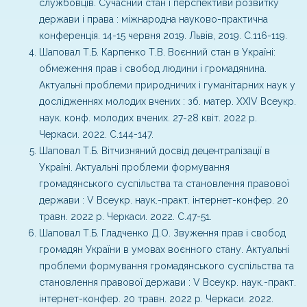
службовців. Сучасний стан і перспективи розвитку
держави і права : міжнародна науково-практична
конференція. 14-15 червня 2019. Львів, 2019. С.116-119.
Шаповал Т.Б. Карпенко Т.В. Воєнний стан в Україні:
обмеження прав і свобод людини і громадянина.
Актуальні проблеми природничих і гуманітарних наук у
дослідженнях молодих вчених : зб. матер. ХХІV Всеукр.
наук. конф. молодих вчених. 27-28 квіт. 2022 р.
Черкаси. 2022. С.144-147.
Шаповал Т.Б. Вітчизняний досвід децентралізації в
Україні. Актуальні проблеми формування
громадянського суспільства та становлення правової
держави : V Всеукр. наук.-практ. інтернет-конфер. 20
травн. 2022 р. Черкаси. 2022. С.47-51.
Шаповал Т.Б. Гладченко Д.О. Звуження прав і свобод
громадян України в умовах воєнного стану. Актуальні
проблеми формування громадянського суспільства та
становлення правової держави : V Всеукр. наук.-практ.
інтернет-конфер. 20 травн. 2022 р. Черкаси. 2022.