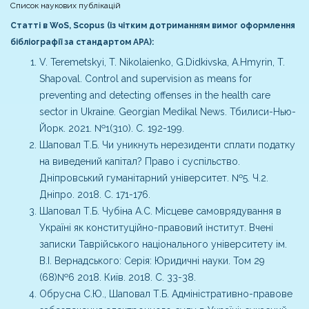
Список наукових публікацій
Статті в WoS, Scopus (із чітким дотриманням вимог оформлення
бібліографії за стандартом АРА):
V. Teremetskyi, T. Nikolaienko, G.Didkivska, A.Hmyrin, T.
Shapoval. Control and supervision as means for
preventing and detecting offenses in the health care
sector in Ukraine. Georgian Medikal News. Тбилиси-Нью-
Йорк. 2021. №1(310). С. 192-199.
Шаповал Т.Б. Чи уникнуть нерезиденти сплати податку
на виведений капітал? Право і суспільство.
Дніпровський гуманітарний університет. №5. Ч.2.
Дніпро. 2018. С. 171-176.
Шаповал Т.Б. Чубіна А.С. Місцеве самоврядування в
Україні як конституційно-правовий інститут. Вчені
записки Таврійського національного університету ім.
В.І. Вернадського: Серія: Юридичні науки. Том 29
(68)№6 2018. Київ. 2018. С. 33-38.
Обрусна С.Ю., Шаповал Т.Б. Адміністративно-правове