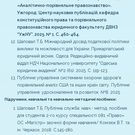
«Аналітично-порівняльне правознавство».
Ужгород: Центр наукових публікацій, кафедра
конституційного права та порівняльного
правознавства юридичного факультету ДВНЗ
“УжНУ”. 2025. № 1. С. 460-464.
Шаповал Т.Б. Міжнародний досвід податкової політики:
виклики та можливості для України. Прикарпатський
юридичний вісник. Одеса: Редакційно-видавничий
відділ НДЧ Національного університету "Одеська
юридична академія". №2 (61). 2025. С. 119-123.
Публічне управління системами охорони здоров'я:
порівняльний аналіз США та інших країн світу. Публічне
управління: удосконалення та розвиток. №8. 2025
Підручники, навчальні та навчально-методичні посібники:
Шаповал Т.Б. Публічна служба: навч.- метод. посібник
для студентів 2-го курсу спеціальності 081 «Право»
ОС «Магістр» заочної форми навчання/ Комзюк В.Т. та
ін. Черкаси. 2018. С.145-180.