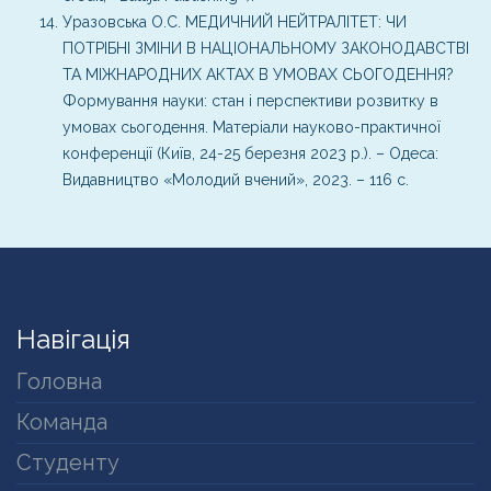
Уразовська О.С. МЕДИЧНИЙ НЕЙТРАЛІТЕТ: ЧИ
ПОТРІБНІ ЗМІНИ В НАЦІОНАЛЬНОМУ ЗАКОНОДАВСТВІ
ТА МІЖНАРОДНИХ АКТАХ В УМОВАХ СЬОГОДЕННЯ?
Формування науки: стан і перспективи розвитку в
умовах сьогодення. Матеріали науково-практичної
конференції (Київ, 24-25 березня 2023 р.). – Одеса:
Видавництво «Молодий вчений», 2023. – 116 с.
Навігація
Головна
Команда
Студенту