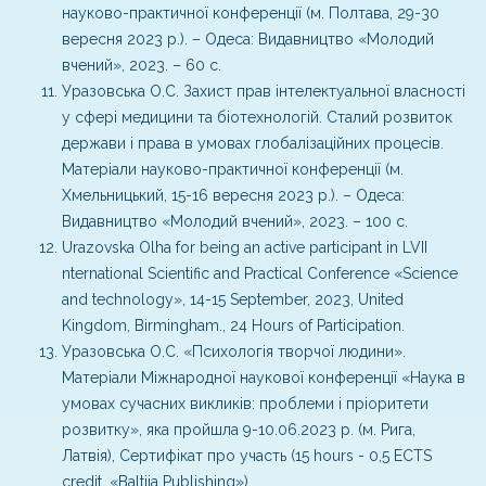
науково-практичної конференції (м. Полтава, 29-30
вересня 2023 р.). – Одеса: Видавництво «Молодий
вчений», 2023. – 60 с.
Уразовська О.С. Захист прав інтелектуальної власності
у сфері медицини та біотехнологій. Сталий розвиток
держави і права в умовах глобалізаційних процесів.
Матеріали науково-практичної конференції (м.
Хмельницький, 15-16 вересня 2023 р.). – Одеса:
Видавництво «Молодий вчений», 2023. – 100 с.
Urazovska Olha for being an active participant in LVII
nternational Scientific and Practical Conference «Science
and technology», 14-15 September, 2023, United
Kingdom, Birmingham., 24 Hours of Participation.
Уразовська О.С. «Психологія творчої людини».
Матеріали Міжнародної наукової конференції «Наука в
умовах сучасних викликів: проблеми і пріоритети
розвитку», яка пройшла 9-10.06.2023 р. (м. Рига,
Латвія), Сертифікат про участь (15 hours - 0,5 ECTS
credit, «Baltija Publishing»).