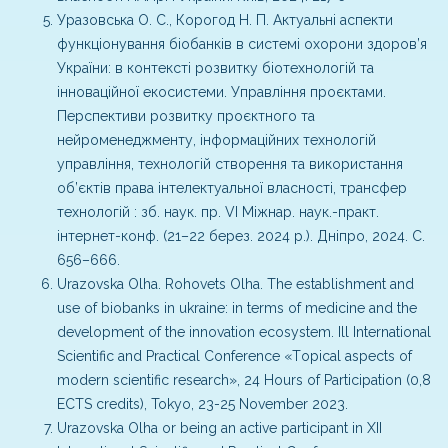
Уразовська О. С., Корогод Н. П. Актуальні аспекти
функціонування біобанків в системі охорони здоров’я
України: в контексті розвитку біотехнологій та
інноваційної екосистеми. Управління проєктами.
Перспективи розвитку проєктного та
нейроменеджменту, інформаційних технологій
управління, технологій створення та використання
об’єктів права інтелектуальної власності, трансфер
технологій : зб. наук. пр. VІ Міжнар. наук.-практ.
інтернет-конф. (21–22 берез. 2024 р.). Дніпро, 2024. С.
656–666.
Urazovska Olha. Rohovets Olha. The establishment and
use of biobanks in ukraine: in terms of medicine and the
development of the innovation ecosystem. Іll International
Scientific and Practical Conference «Тopical aspects of
modern scientific research», 24 Hours of Participation (0,8
ECTS credits), Tokyo, 23-25 November 2023.
Urazovska Olha or being an active participant in XII