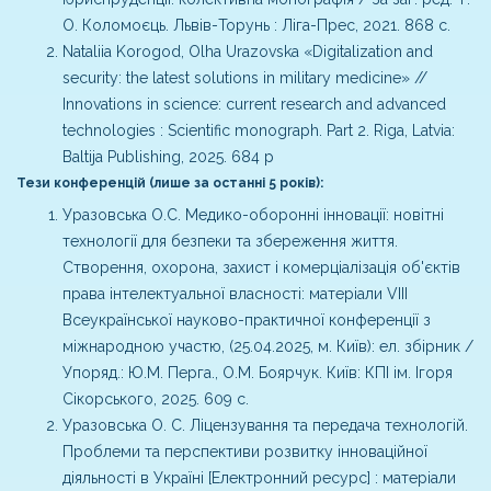
О. Коломоєць. Львів-Торунь : Ліга-Прес, 2021. 868 с.
Nataliia Korogod, Olha Urazovska «Digitalization and
security: the latest solutions in military medicine» //
Innovations in science: current research and advanced
technologies : Scientific monograph. Part 2. Riga, Latvia:
Baltija Publishing, 2025. 684 p
Тези конференцій (лише за останні 5 років):
Уразовська О.С. Медико-оборонні інновації: новітні
технології для безпеки та збереження життя.
Створення, охорона, захист і комерціалізація об'єктів
права інтелектуальної власності: матеріали VІІI
Всеукраїнської науково-практичної конференції з
міжнародною участю, (25.04.2025, м. Київ): ел. збірник /
Упоряд.: Ю.М. Перга., О.М. Боярчук. Київ: КПІ ім. Ігоря
Сікорського, 2025. 609 с.
Уразовська О. С. Ліцензування та передача технологій.
Проблеми та перспективи розвитку інноваційної
діяльності в Україні [Електронний ресурс] : матеріали