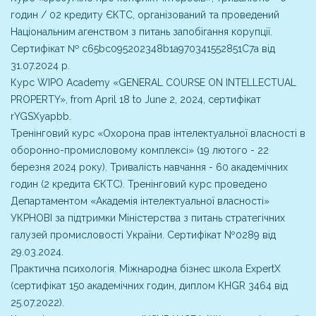
годин / 02 кредиту ЄКТС, організований та проведений
Національним агенством з питань запобігання корупції.
Сертифікат № c65bc095202348b1a970341552851C7a від
31.07.2024 р.
Курс WIPO Academy «GENERAL COURSE ON INTELLECTUAL
PROPERTY», from April 18 to June 2, 2024, сертифікат
rYGSXyapbb.
Тренінговий курс «Охорона прав інтелектуальної власності в
оборонно-промисловому комплексі» (19 лютого - 22
березня 2024 року). Тривалість навчання - 60 академічних
годин (2 кредита ЄКТС). Тренінговий курс проведено
Департаментом «Академія інтелектуальної власності»
УКРНОВІ за підтримки Міністерства з питань стратегічних
галузей промисловості України. Сертифікат Nº0289 від
29.03.2024.
Практична психологія. Міжнародна бізнес школа ExpertX
(сертифікат 150 академічних годин, диплом KHGR 3464 від
25.07.2022).