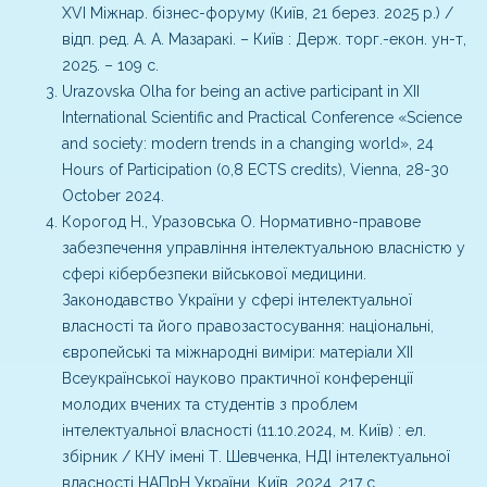
ХVІ Міжнар. бізнес-форуму (Київ, 21 берез. 2025 р.) /
відп. ред. А. А. Мазаракі. – Київ : Держ. торг.-екон. ун-т,
2025. – 109 с.
Urazovska Olha for being an active participant in XII
International Scientific and Practical Conference «Science
and society: modern trends in a changing world», 24
Hours of Participation (0,8 ECTS credits), Vienna, 28-30
October 2024.
Корогод Н., Уразовська О. Нормативно-правове
забезпечення управління інтелектуальною власністю у
сфері кібербезпеки військової медицини.
Законодавство України у сфері інтелектуальної
власності та його правозастосування: національні,
європейські та міжнародні виміри: матеріали XІІ
Всеукраїнської науково практичної конференції
молодих вчених та студентів з проблем
інтелектуальної власності (11.10.2024, м. Київ) : ел.
збірник / КНУ імені Т. Шевченка, НДІ інтелектуальної
власності НАПрН України. Київ, 2024. 217 с