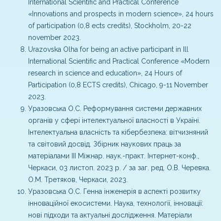
International Scientific and Practical Conference
«Іnnovations and prospects in modern science», 24 hours
of participation (0,8 ects credits), Stockholm, 20-22
november 2023.
Urazovska Olha for being an active participant in Іll
International Scientific and Practical Conference «Modern
research in science and education», 24 Hours of
Participation (0,8 ECTS credits), Chicago, 9-11 November
2023.
Уразовська О.С. Реформування системи державних
органів у сфері інтелектуальної власності в Україні.
Інтелектуальна власність та кібербезпека: вітчизняний
та світовий досвід. Збірник наукових праць за
матеріалами ІІІ Міжнар. наук.-практ. Інтернет-конф.,
Черкаси, 03 листоп. 2023 р. / за заг. ред. О.В. Черевка.
О.М. Третяков, Черкаси, 2023.
Уразовська О.С. Генна інженерія в аспекті розвитку
інноваційної екосистеми. Наука, технології, інновації:
нові підходи та актуальні дослідження. Матеріали