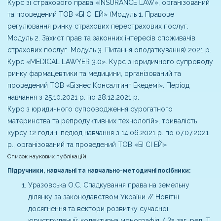
Курс зі страхового права «INSURANCE LAW», організований
та проведений ТОВ «БІ СІ ЕЙ» (Модуль 1. Правове
регулювання ринку страхових перестрахових послуг.
Модуль 2. Захист прав та законних інтересів споживачів
страхових послуг. Модуль 3. Питання оподаткування) 2021 р.
Курс «MEDICAL LAWYER 3.0». Курс з юридичного супроводу
ринку фармацевтики та медицини, організований та
проведений ТОВ «Бізнес Консалтинг Екедемі». Період
навчання з 25.10.2021 р. по 28.12.2021 р.
Курс з юридичного супроводження сурогатного
материнства та репродуктивних технологій», тривалість
курсу 12 годин, педіод навчання з 14.06.2021 р. по 07.07.2021
р., організований та проведений ТОВ «БІ СІ ЕЙ»
Список наукових публікацій
Підручники, навчальні та навчально-методичні посібники:
Уразовська О.С. Спадкування права на земельну
ділянку за законодавством України // Новітні
досягнення та вектори розвитку сучасної
юриспруденції: колективна монографія / За заг. ред. Т.