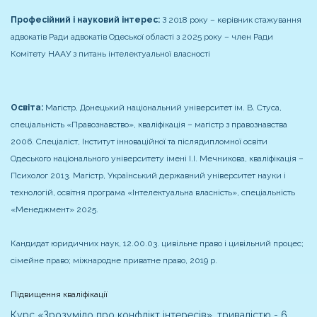
Професійний і науковий інтерес:
З 2018 року – керівник стажування
адвокатів Ради адвокатів Одеської області
з 2025 року – член Ради
Комітету НААУ з питань інтелектуальної власності
Освіта:
Магістр, Донецький національний університет ім. В. Стуса,
спеціальність «Правознавство», кваліфікація – магістр з правознавства
2006.
Спеціаліст, Інститут інноваційної та післядипломної освіти
Одеського національного університету імені І.І. Мечникова, кваліфікація –
Психолог 2013.
Магістр, Український державний університет науки і
технологій, освітня програма «Інтелектуальна власність», спеціальність
«Менеджмент» 2025.
Кандидат юридичних наук, 12.00.03. цивільне право і цивільний процес;
сімейне право; міжнародне приватне право, 2019 р.
Підвищення кваліфікації
Курс «Зрозуміло про конфлікт інтересів», тривалістю - 6