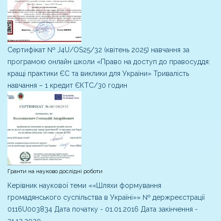
Сертифікат № J4U/OS25/32 (квітень 2025) навчання за
програмою онлайн школи «Право на доступ до правосуддя:
кращі практики ЄС та виклики для України» Тривалість
навчання – 1 кредит ЄКТС/30 годин
Гранти на науково дослідні роботи
Керівник наукової теми ««Шляхи формування
громадянського суспільства в Україні»» № держреєстрації
0116U003834 Дата початку - 01.01.2016 Дата закінчення -
31.12.2020.