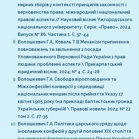
мирних зборів у контексті принципів законності і
верховенства права: міжнародний і національний
правові аспекти // Науковий вісник Ужгородського
національного університету. Серія: «Право». 2024.
Випуск № 86. Частина 1. С. 37-44
Волошкевич Г.А., Коваль Т.В.Механізм припинення
повноважень та звільнення з посади
Уповноваженого Верховної Ради України з прав
людини: проблемні аспекти \ Прикарпатський
юридичний вісник. 2024. № 4 .С. 24-28
Волошкевич Г.А. Свобода віросповідання та
Міжконфесійні конверсії у середовищі
національних меншин після прийняття Указу 17
квітня 1905 року (на прикладі баптистських громад
Українських губерній) \ Правові новели. 2024. № 22
том 2. С. 27-35
Волошкевич Г.А. Політика царського уряду щодо
інославних конфесій у другій половині ХІХ століття
(на прикладі баптистських громад Півдня України) \