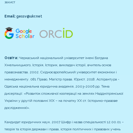
захист
Email:
gessv@ukr.net
Освіта:
Черкаський національний університет імені Богдана
Хмельницького, Історія, Історик, викладач історії, вчитель основ
правознавства. 2002.
Східноєвропейський університет економіки і
менеджменту. 081 Право, Магістр права. Юрист. 2018.
Аспірантура -
Одеська національна юридична академія, 2003-2006 рр. Тема
дисертації: «Розвиток споживчої кооперації на землях Наддніпрянської
України у другій половині XIX – на початку ХХ ст. (історико-правове
дослідження)».
Кандидат юридичних наук. 2007
Шифр і назва спеціальності 12.00.01 –
теорія та історія держави і права, історія політичних і правових учень