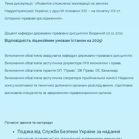
Тема дисертації: «Розвиток споживчої кооперації на землях
Наддніпрянської України у другій половині XIX – на початку ХХ ст.
(історико-правове дослідження)».
Доцент кафедри державно-правових дисциплін
Виданий 10.11.2011
Відповідність ліцензійним умовам (станом на 2025)
Виконання обов’язків завідувача кафедри державно-правових дисциплін.
Виконання обов’язків заступника директора ННІ економіки і права.
Виконання обов’язків гаранта ОП “Право”, D8 Право, ОС Бакалавр.
Виконання обов’язків заступника секретаря приймальної комісії
Надання
консультативної та технічної допомоги органам розслідування, підготовка
висновків спеціаліста за зверненням правоохоронних органів.
Почесні звання та нагороди
Подяка від Служби Безпеки України за надання
консультативної та технічної допомоги органам