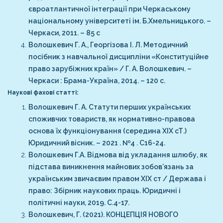
євроатлантичної інтеграції при Черкаському
національному університеті ім. Б.Хмельницького. –
Черкаси, 2011. – 85 с
Волошкевич Г. А., Георгізова І. Л. Методичний
посібник з навчальної дисципліни
«Конституційне
право зарубіжних країн» / Г. А. Волошкевич. –
Черкаси : Брама-Україна,
2014. – 120 с.
Наукові фахові статті:
Волошкевич Г. А. Статути перших українських
споживчих товариств, як нормативно-правова
основа їх функціонування (середина ХІХ сТ.)
Юридичний вісник. – 2021 . №4 . С16-24.
Волошкевич Г.А. Відмова від укладання шлюбу, як
підстава виникнення майнових зобов’язань за
українським звичаєвим правом ХІХ ст / Держава і
право: Збірник наукових праць. Юридичні і
політичні науки, 2019. С.4-17.
Волошкевич, Г. (2021). КОНЦЕПЦІЯ НОВОГО