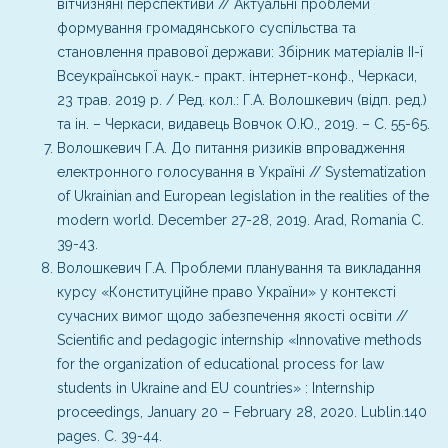
вітчизняні перспективи // Актуальні проблеми
формування громадянського суспільства та
становлення правової держави: Збірник матеріалів ІІ-ї
Всеукраїнської наук.- практ. інтернет-конф., Черкаси,
23 трав. 2019 р. / Ред. кол.: Г.А. Волошкевич (відп. ред.)
та ін. – Черкаси, видавець Вовчок О.Ю., 2019. – С. 55-65.
Волошкевич Г.А. До питання ризиків впровадження
електронного голосування в Україні // Systematization
of Ukrainian and European legislation in the realities of the
modern world. December 27-28, 2019. Arad, Romania С.
39-43.
Волошкевич Г.А. Проблеми планування та викладання
курсу «Конституційне право України» у контексті
сучасних вимог щодо забезпечення якості освіти //
Scientific and pedagogic internship «Innovative methods
for the organization of educational process for law
students in Ukraine and EU countries» : Internship
proceedings, January 20 – February 28, 2020. Lublin.140
pages. С. 39-44.