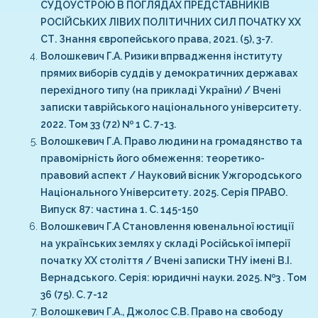
СУДОУСТРОЮ В ПОГЛЯДАХ ПРЕДСТАВНИКІВ
РОСІЙСЬКИХ ЛІВИХ ПОЛІТИЧНИХ СИЛ ПОЧАТКУ ХХ
СТ. Знання європейського права, 2021. (5), 3-7.
Волошкевич Г.А. Ризики впрвадження інституту
прямих виборів суддів у демократичних державах
перехідного типу (на прикладі України) / Вчені
записки таврійського національного університету.
2022. Том 33 (72) № 1 С. 7-13.
Волошкевич Г.А. Право людини на громадянство та
правомірність його обмеження: теоретико-
правовий аспект / Науковий вісник Ужгородського
Національного Університету. 2025. Серія ПРАВО.
Випуск 87: частина 1. С. 145-150
Волошкевич Г.А Становлення ювенальної юстиції
на українських землях у складі Російської імперії
початку ХХ століття / Вчені записки ТНУ імені В.І.
Вернадського. Серія: юридичні науки. 2025. №3 . Том
36 (75). С. 7-12
Волошкевич Г.А., Джолос С.В. Право на свободу