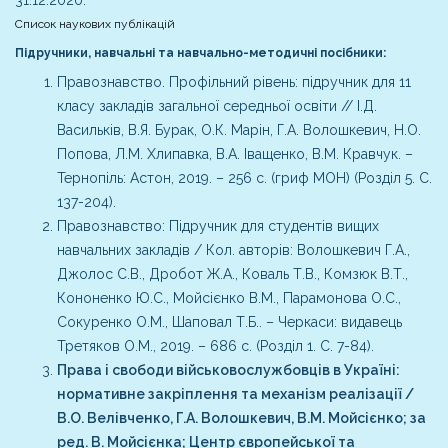
Список наукових публікацій
Підручники, навчальні та навчально-методичні посібники:
Правознавство. Профільний рівень: підручник для 11
класу закладів загальної середньої освіти // І.Д.
Васильків, В.Я. Бурак, О.К. Марін, Г.А. Волошкевич, Н.О.
Попова, Л.М. Хлипавка, В.А. Іващенко, В.М. Кравчук. –
Тернопіль: Астон, 2019. – 256 с. (гриф МОН) (Розділ 5. С.
137-204).
Правознавство: Підручник для студентів вищих
навчальних закладів / Кол. авторів: Волошкевич Г.А.,
Джолос С.В., Дробот Ж.А., Коваль Т.В., Комзюк В.Т.,
Кононенко Ю.С., Мойсієнко В.М., Парамонова О.С.,
Сокуренко О.М., Шаповал Т.Б.. – Черкаси: видавець
Третяков О.М., 2019. – 686 с. (Розділ 1. С. 7-84).
Права і свободи військовослужбовців в Україні:
нормативне закріплення та механізм реалізації /
В.О. Велівченко, Г.А. Волошкевич, В.М. Мойсієнко; за
ред. В. Мойсієнка; Центр європейської та