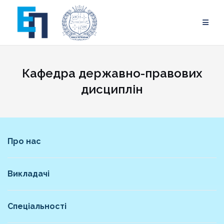
Skip
to
content
Кафедра державно-правових
дисциплін
Про нас
Викладачі
Спеціальності