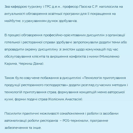
Зав кафедрою туризму і ГРС д.е.н., професор Пасєка С.Р. наголосила на
актуальності обговорення освітньої програми для її покращення на
майбутнє з урахуванням думок здобувачів.
В процесі обговорення професійно-орієнтованих дисциплін з організації
готельної і ресторанної справи здобувачі запропонували додати теми або
впровадити окрему дисципліну зі змістом щодо комунікацій під час
обслуговування клієнтів та вирішення конфліктів з ними (Миколенко
Карина, Черниш Діана).
Також було озвучене побажання в дисципліні «Технологія приготування
продукції ресторанного господарства» додати розгляд сучасних методик і
технологій приготування страв, формування концепцій меню авторської
кухні, форми подачі страв (Колісник Анастасія).
Посилити практичні можливості ознайомлення і роботи із засобами
автоматизації роботи ресторанів – POS-термінали, програмне
забезпечення та інше.