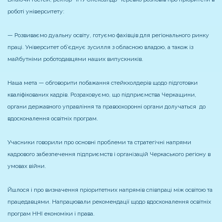
роботі університету:
— Розвиваємо дуальну освіту, готуємо фахівців для регіонального ринку
праці. Університет об’єднує зусилля з обласною владою, а також із
майбутніми роботодавцями наших випускників.
Наша мета — обговорити побажання стейкхолдерів щодо підготовки
кваліфікованих кадрів. Розраховуємо, що підприємства Черкащини,
органи державного управління та правоохоронні органи долучаться до
вдосконалення освітніх програм.
Учасники говорили про основні проблеми та стратегічні напрями
кадрового забезпечення підприємств і організацій Черкаського регіону в
умовах війни.
Йшлося і про визначення пріоритетних напрямів співпраці між освітою та
працедавцями. Напрацювали рекомендації щодо вдосконалення освітніх
програм ННІ економіки і права.