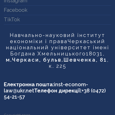
Instagram
Facebook
TikTok
Навчально-науковий інститут
економіки і права
Черкаський
національний університет імені
Богдана Хмельницького
18031,
м.Черкаси, бульв.Шевченка, 81
,
к. 225
Електронна пошта:
inst-econom-
law@ukr.net
Телефон дирекції:
+38 (0472)
54-21-57