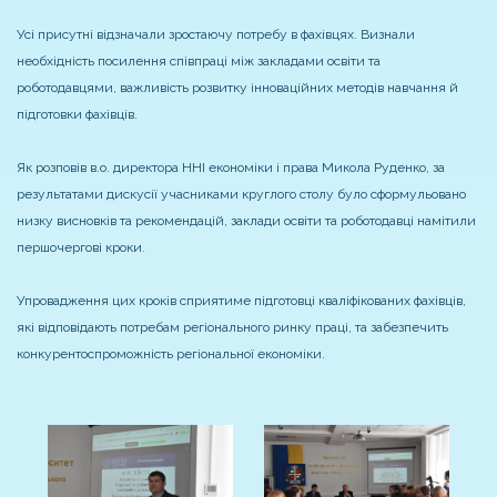
Усі присутні відзначали зростаючу потребу в фахівцях. Визнали
необхідність посилення співпраці між закладами освіти та
роботодавцями, важливість розвитку інноваційних методів навчання й
підготовки фахівців.
Як розповів в.о. директора ННІ економіки і права Микола Руденко, за
результатами дискусії учасниками круглого столу було сформульовано
низку висновків та рекомендацій, заклади освіти та роботодавці намітили
першочергові кроки.
Упровадження цих кроків сприятиме підготовці кваліфікованих фахівців,
які відповідають потребам регіонального ринку праці, та забезпечить
конкурентоспроможність регіональної економіки.