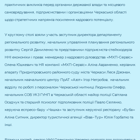
практичних викликів перед органами державної влади та місцевого
самоврядування, підприємствами і організаціями Черкаської області
щодо стратегічних напрямів посилення кадрового потенціалу.
У круглому столі взяли участь заступник директора департаменту
регіонального розвитку, начальник управління планування регіонального
розвитку Сергій Даниленко та представники підприємств-стейкходерів
ННІ економіки і права: менеджер з кадрового діловодства «МХП-Сервіс»
Олена Юшкевич та HR компанії «МХП-Сервіс» Аліна Авраменко, керівник
апарату Придніпровського районного суду міста Черкаси Леся Дзюман,
начальник навчального центру ПрАТ «Азот» Ігор Негробов, начальник
відділу по роботі з персоналом Черкаської митниці Людмила Олефір,
начальник СОВ УКЗ ГУНП в Черкаській області майор поліції Світлана
Осадчук та старший психолог підполковник поліції Павло Селянко,
керуюча еспресо-бару «Чашка» та заступник керуючої ресторану «Буба»
Аліна Ситник, директор туристичної агенції «Віва–Тур» Юлія Горбатко та
інші.
Вітаючи гостей, ректор ЧНУ Олександр Черевко розповів про пріоритети в