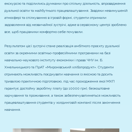
екскурсію та поділились думками про спільну діяльність, впровадження
дуальної освіти та майбутнього працевлаштування. Завдяки невимушеній
атмосфері та спілкуванню в ігровій формі, студенти отримали
задоволення від незвичайної зустрічі, адже в сервісному центрі зроблено
все, щоб працівники комфортно себе почували.
Результатом цієї зустрічі стане реалізація амбітного проєкту дуальної
освіти за окремими освітньо-професійними програмами на базі
навчально-наукового інституту економіки і права ЧНУ ім. Б.
Хмельницького та ПрАТ «Миронівський хлібопродукт». Студенти
отримають можливість поєднувати навчання із якісною та досить
тривалою практичною підготовкою, під час проходження якої МХП
гарантує достойну заробітну плату (до 10000 грн), безкоштовне
харчування та проживання, а також забезпечуватиметься можливість
працевлаштування студентів у холдинговій компанії після закінчення
навчання.