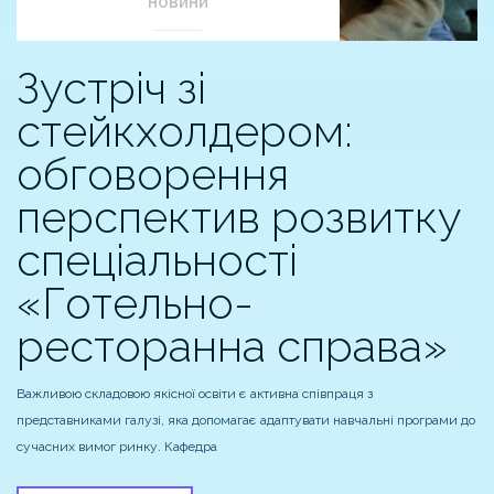
НОВИНИ
Зустріч зі
стейкхолдером:
обговорення
перспектив розвитку
спеціальності
«Готельно-
ресторанна справа»
Важливою складовою якісної освіти є активна співпраця з
представниками галузі, яка допомагає адаптувати навчальні програми до
сучасних вимог ринку. Кафедра