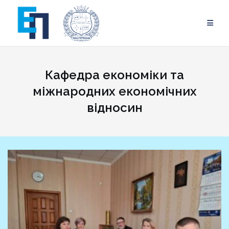
Skip
to
content
Кафедра економіки та
міжнародних економічних
відносин