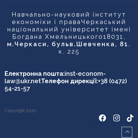
Навчально-науковий інститут
економіки і права
Черкаський
національний університет імені
Богдана Хмельницького
18031,
м.Черкаси, бульв.Шевченка, 81
,
к. 225
Електронна пошта:
inst-econom-
law@ukr.net
Телефон дирекції:
+38 (0472)
54-21-57
Copyright 2020