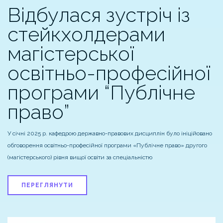
Відбулася зустріч із
стейкхолдерами
магістерської
освітньо-професійної
програми “Публічне
право”
У січні 2025 р. кафедрою державно-правових дисциплін було ініційовано
обговорення освітньо-професійної програми «Публічне право» другого
(магістерського) рівня вищої освіти за спеціальністю
ПЕРЕГЛЯНУТИ