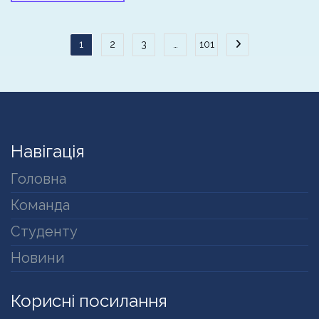
Пагінація
1
2
3
…
101
записів
Навігація
Головна
Команда
Студенту
Новини
Корисні посилання