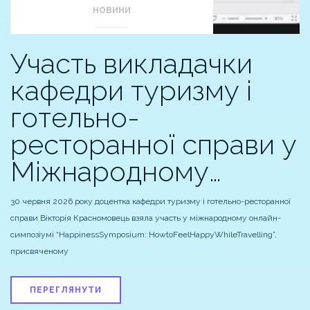
НОВИНИ
Участь викладачки
кафедри туризму і
готельно-
ресторанної справи у
Міжнародному…
30 червня 2026 року доцентка кафедри туризму і готельно-ресторанної
справи Вікторія Красномовець взяла участь у міжнародному онлайн-
симпозіумі “HappinessSymposium: HowtoFeelHappyWhileTravelling”,
присвяченому
ПЕРЕГЛЯНУТИ