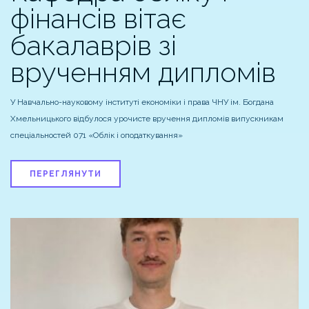
фінансів вітає
бакалаврів зі
врученням дипломів
У Навчально-науковому інституті економіки і права ЧНУ ім. Богдана
Хмельницького відбулося урочисте вручення дипломів випускникам
спеціальностей 071 «Облік і оподаткування»
ПЕРЕГЛЯНУТИ