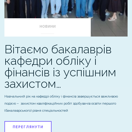
НОВИНИ
Вітаємо бакалаврів
кафедри обліку і
фінансів із успішним
захистом…
Навчальний рік на кафедрі обліку і фінансів завершується важливою
подією – захистом кваліфікаційних робіт здобувачів освіти першого
(бакалаврського) рівня спеціальностей
ПЕРЕГЛЯНУТИ