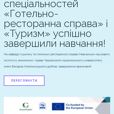
спеціальностей
«Готельно-
ресторанна справа» і
«Туризм» успішно
завершили навчання!
На кафедрі туризму та готельно-ресторанної справи Навчально-наукового
інституту економіки і права Черкаського національного університету
імені Богдана Хмельницького добігає завершення важливий
ПЕРЕГЛЯНУТИ