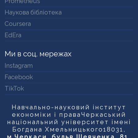
Prometheus
Наукова бібліотека
Coursera
EdEra
Ми в соц. мережах
Instagram
Facebook
TikTok
Навчально-науковий інститут
економіки і права
Черкаський
національний університет імені
Богдана Хмельницького
18031,
м.Черкаси, бульв.Шевченка, 81
,