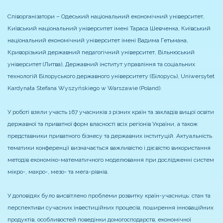
Співорганізатори – Одеський національний економічний університет,
Київський національний університет імені Тараса Шевченка, Київський
національний економічний університет імені Вадима Гетьмана,
Криворізький державний педагогічний університет, Вільнюський
університет (Литва), Державний інститут управління та соціальних
технологій Білоруського державного університету (Білорусь), Uniwersytet
Kardynała Stefana Wyszyńskiego w Warszawie (Poland).
У роботі взяли участь 167 учасників з різних країн та закладів вищої освіти
державної та приватної форм власності всіх регіонів України, а також
представники приватного бізнесу та державних інституцій. Актуальність
тематики конференції визначається важливістю і дієвістю використання
методів економіко-математичного моделювання при дослідженні систем
мікро-, макро-, мезо- та мега-рівнів.
У доповідях було висвітлено проблеми розвитку країн-учасниць: стан та
перспективи сучасних інвестиційних процесів, поширення інноваційних
продуктів, особливостей поведінки домогосподарств, економічної