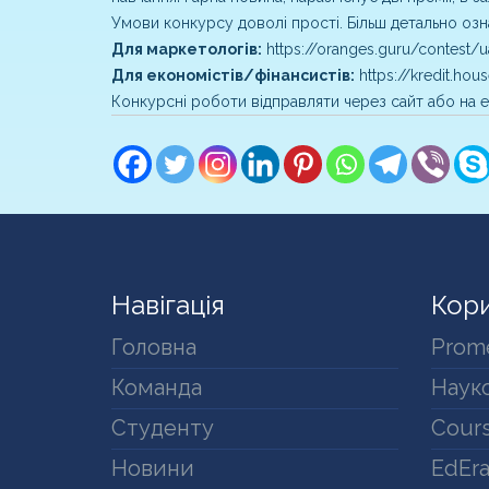
Умови конкурсу доволі прості. Більш детально оз
Для маркетологів:
https://oranges.
guru/contest/u
Для економістів/фінансистів:
https
://kredit.ho
Конкурсні роботи відправляти через сайт або на
Навігація
Кори
Головна
Prom
Команда
Науко
Студенту
Cours
Новини
EdEr