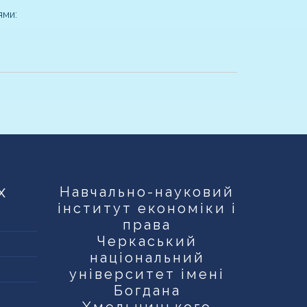
ями:
х
Навчально-науковий
інститут економіки і
права
Черкаський
національний
університет імені
Богдана