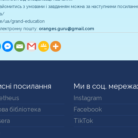
найомитись з умовами і завданням можна за наступними посиланн
a/
use/ua/grand-
education
 електронну пошту:
oranges.guru@gmail.com
сні посилання
Ми в соц. мережа
etheus
Instagram
ва бібліотека
Facebook
era
TikTok
a