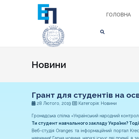
Skip
ЗНАЙТИ
to
ГОЛОВНА
content
Новини
Грант для студентів на осв
28 Лютого, 2019
Категорія: Новини
Громадська спілка «Український народний контрол
Ти студент навчального закладу України? Тоді
Веб-студія
Oranges
та інформаційний портал
Kred
навчання! Гарна новина, наразі існує дві премії, в з