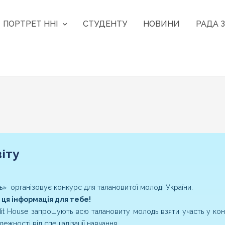
ПОРТРЕТ ННІ
СТУДЕНТУ
НОВИНИ
РАДА З
іту
ь» організовує конкурс для талановитої молоді України.
 ця інформація для тебе!
it
House
запрошують всю талановиту молодь взяти участь у конк
алежності від спеціалізації навчання.