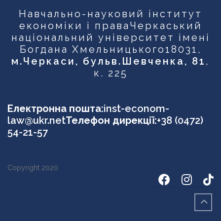
Навчально-науковий інститут
економіки і права
Черкаський
національний університет імені
Богдана Хмельницького
18031,
м.Черкаси, бульв.Шевченка, 81
,
к. 225
Електронна пошта:
inst-econom-
law@ukr.net
Телефон дирекції:
+38 (0472)
54-21-57
Copyright 2020