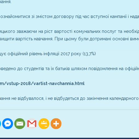
чання.
ознайомитися зі змістом договору під час вступної кампанії і над
ицького зважаючи на ріст вартості комунальних послуг та необхі
двищити вартість навчання. При цьому були дотримані основні ви
є офіційний рівень інфляції 2017 року (13,7%)
ведено до студентів та їх батьків шляхом повідомлення на офіцій
am/vstup-2018/vartist-navchannia.html
чання не відбувалося, і не відбудеться до закінчення календарного