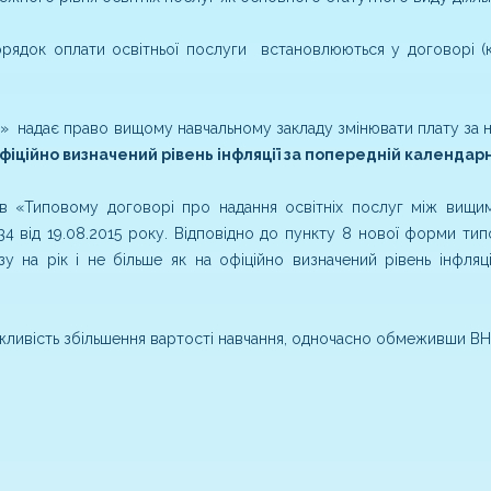
орядок оплати освітньої послуги встановлюються у договорі (
ту» надає право вищому навчальному закладу змінювати плату за 
 офіційно визначений рівень інфляції за попередній календар
і в «Типовому договорі про надання освітніх послуг між вищи
ід 19.08.2015 року. Відповідно до пункту 8 нової форми тип
у на рік і не більше як на офіційно визначений рівень інфляц
жливість збільшення вартості навчання, одночасно обмеживши В