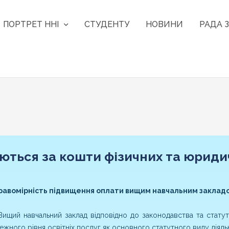
ПОРТРЕТ ННІ
СТУДЕНТУ
НОВИНИ
РАДА З
аються за кошти фізичних та юриди
равомірність підвищення оплати вищим навчальним заклад
 Вищий навчальний заклад відповідно до законодавства та ста
ежного рівня освітніх послуг як основного статутного виду діяльн