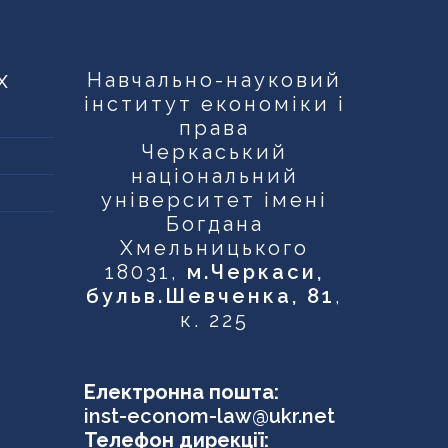
х
Навчально-науковий
інститут економіки і
права
Черкаський
національний
університет імені
Богдана
Хмельницького
18031,
м.Черкаси,
бульв.Шевченка, 81
,
к. 225
Електронна пошта:
inst-econom-law@ukr.net
Телефон дирекції: