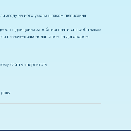
али згоду на його умови шляхом підписання.
дності підвищення заробітної плати співробітникам
моги визначені законодавством та договором:
ному сайті університету
 року.