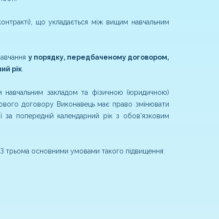
контракті), що укладається між вищим навчальним
навчання
у порядку, передбаченому договором,
ний рік
.
м навчальним закладом та фізичною (юридичною)
ового договору Виконавець має право змінювати
ії за попередній календарний рік з обов’язковим
НЗ трьома основними умовами такого підвищення: