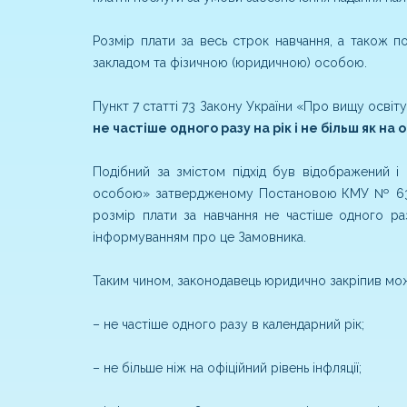
Розмір плати за весь строк навчання, а також п
закладом та фізичною (юридичною) особою.
Пункт 7 статті 73 Закону України «Про вищу осві
не частіше одного разу на рік і не більш як на
Подібний за змістом підхід був відображений 
особою» затвердженому Постановою КМУ № 634 в
розмір плати за навчання не частіше одного раз
інформуванням про це Замовника.
Таким чином, законодавець юридично закріпив мо
– не частіше одного разу в календарний рік;
– не більше ніж на офіційний рівень інфляції;