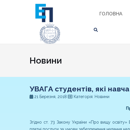
Skip
ЗНАЙТИ
to
ГОЛОВНА
content
Новини
УВАГА студентів, які навч
21 Березня, 2018
Категорія: Новини
П
Згідно ст. 73 Закону України «Про вищу освіту»
платні послуги за умови забезпечення надання нал