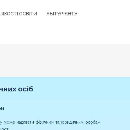
 ЯКОСТІ ОСВІТИ
АБІТУРІЄНТУ
чних осіб
ом
туту може надавати фізичним та юридичним особам
ості.