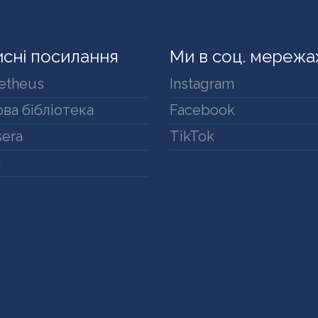
сні посилання
Ми в соц. мережа
etheus
Instagram
ва бібліотека
Facebook
era
TikTok
a