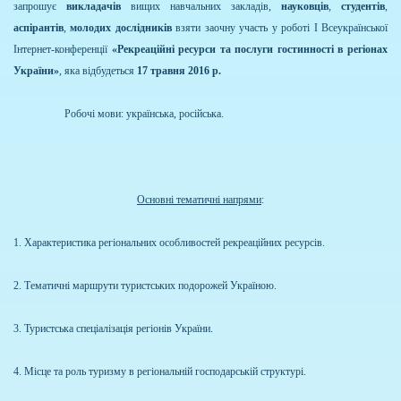
запрошує
викладачів
вищих навчальних закладів,
науковців
,
студентів
,
аспірантів
,
молодих дослідників
взяти заочну участь у роботі І Всеукраїнської
Інтернет-конференції
«Рекреаційні ресурси та послуги гостинності в регіонах
України»
, яка відбудеться
17 травня 2016 р.
Робочі мови: українська, російська.
Основні тематичні напрями
:
1. Характеристика регіональних особливостей рекреаційних ресурсів.
2. Тематичні маршрути туристських подорожей Україною.
3. Туристська спеціалізація регіонів України.
4. Місце та роль туризму в регіональній господарській структурі.