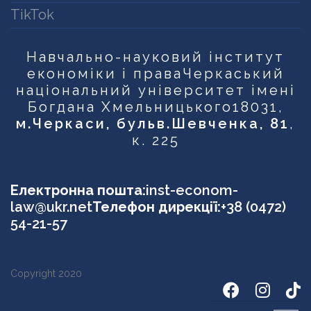
TikTok
Навчально-науковий інститут
економіки і права
Черкаський
національний університет імені
Богдана Хмельницького
18031,
м.Черкаси, бульв.Шевченка, 81
,
к. 225
Електронна пошта:
inst-econom-
law@ukr.net
Телефон дирекції:
+38 (0472)
54-21-57
Copyright 2020