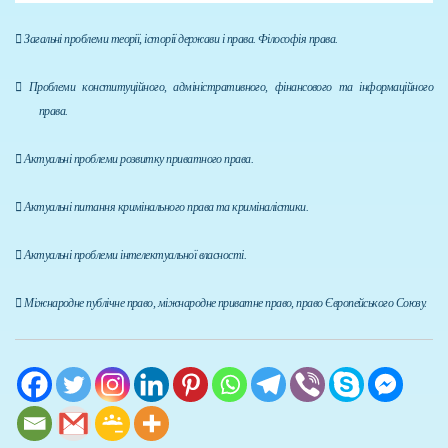

Загальні проблеми теорії, історії держави і права. Філософія права.

Проблеми конституційного, адміністративного, фінансового та інформаційного
права.

Актуальні проблеми розвитку приватного права.

Актуальні питання кримінального права та криміналістики.

Актуальні проблеми інтелектуальної власності.

Міжнародне публічне право, міжнародне приватне право, право Європейського Союзу.