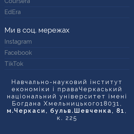
Coursera
EdEra
Ми в соц. мережах
Instagram
Facebook
TikTok
Навчально-науковий інститут
економіки і права
Черкаський
національний університет імені
Богдана Хмельницького
18031,
м.Черкаси, бульв.Шевченка, 81
,
к. 225