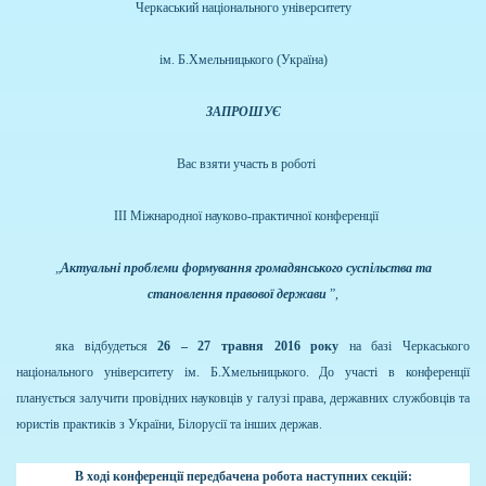
Черкаський національного університету
ім. Б.Хмельницького (Україна)
ЗАПРОШУЄ
Вас взяти участь в роботі
ІІІ Міжнародної науково-практичної конференції
„
Актуальні проблеми формування громадянського суспільства та
становлення правової держави
”,
яка відбудеться
26 – 27 травня 2016 року
на базі Черкаського
національного університету ім. Б.Хмельницького. До участі в конференції
планується залучити провідних науковців у галузі права, державних службовців та
юристів практиків з України, Білорусії та інших держав.
В ході конференції передбачена робота наступних секцій: