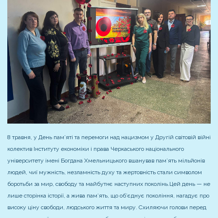
8 травня, у День пам’яті та перемоги над нацизмом у Другій світовій війні
колектив Інституту економіки і права Черкаського національного
університету імені Богдана Хмельницького вшанував пам’ять мільйонів
людей, чиї мужність, незламність духу та жертовність стали символом
боротьби за мир, свободу та майбутнє наступних поколінь.
Цей день — не
лише сторінка історії, а жива пам’ять, що об’єднує покоління, нагадує про
високу ціну свободи, людського життя та миру. Схиляючи голови перед