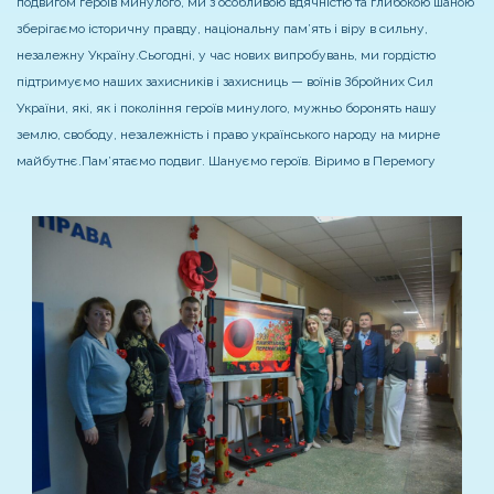
подвигом героїв минулого, ми з особливою вдячністю та глибокою шаною
зберігаємо історичну правду, національну пам’ять і віру в сильну,
незалежну Україну.
Сьогодні, у час нових випробувань, ми гордістю
підтримуємо наших захисників і захисниць — воїнів Збройних Сил
України, які, як і покоління героїв минулого, мужньо боронять нашу
землю, свободу, незалежність і право українського народу на мирне
майбутнє.
Пам’ятаємо подвиг. Шануємо героїв. Віримо в Перемогу