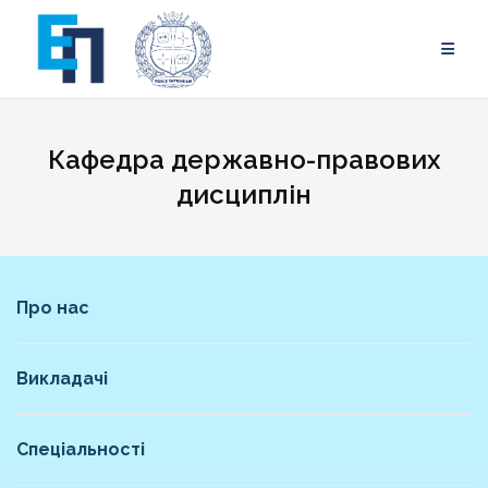
Skip
to
content
Кафедра державно-правових
дисциплін
Про нас
Викладачі
Спеціальності