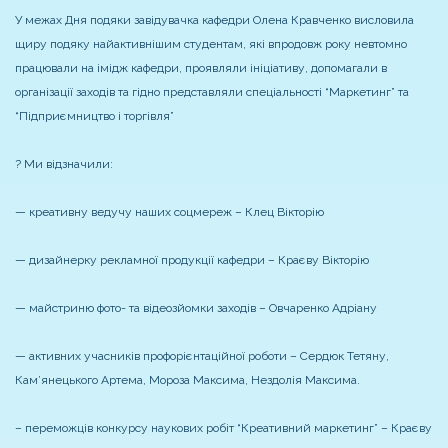
У межах Дня подяки завідувачка кафедри Олена Кравченко висловила
щиру подяку найактивнішим студентам, які впродовж року невтомно
працювали на імідж кафедри, проявляли ініціативу, допомагали в
організації заходів та гідно представляли спеціальності “Маркетинг” та
“Підприємництво і торгівля”
? Ми відзначили:
— креативну ведучу наших соцмереж – Клец Вікторію
— дизайнерку рекламної продукції кафедри – Краєву Вікторію
— майстриню фото- та відеозйомки заходів – Овчаренко Адріану
— активних учасників профорієнтаційної роботи – Сердюк Тетяну,
Кам’янецького Артема, Мороза Максима, Нездолія Максима.
– переможців конкурсу наукових робіт “Креативний маркетинг” – Краєву