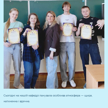
Сьогодні на нашій кафедрі панувала особлива атмосфера — щира,
натхненна і вдячна.