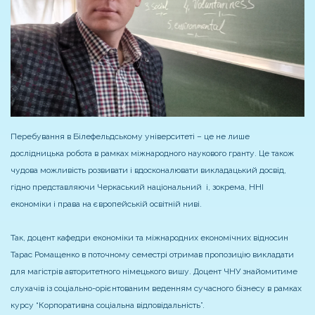
Перебування в Білефельдському університеті – це не лише
дослідницька робота в рамках міжнародного наукового гранту. Це також
чудова можливість розвивати і вдосконалювати викладацький досвід,
гідно представляючи Черкаський національний і, зокрема, ННІ
економіки і права на європейській освітній ниві.
Так, доцент кафедри економіки та міжнародних економічних відносин
Тарас Ромащенко в поточному семестрі отримав пропозицію викладати
для магістрів авторитетного німецького вишу. Доцент ЧНУ знайомитиме
слухачів із соціально-орієнтованим веденням сучасного бізнесу в рамках
курсу “Корпоративна соціальна відповідальність”.