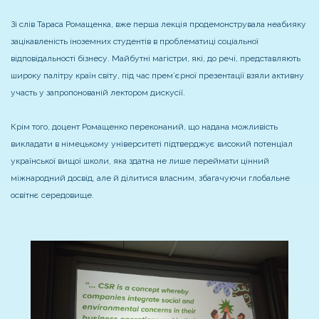
Зі слів Тараса Ромащенка, вже перша лекція продемонструвала неабияку
зацікавленість іноземних студентів в проблематиці соціальної
відповідальності бізнесу. Майбутні магістри, які, до речі, представляють
широку палітру країн світу, під час прем’єрної презентації взяли активну
участь у запропонованій лектором дискусії.
Крім того, доцент Ромащенко переконаний, що надана можливість
викладати в німецькому університеті підтверджує високий потенціал
української вищої школи, яка здатна не лише переймати цінний
міжнародний досвід, але й ділитися власним, збагачуючи глобальне
освітнє середовище.