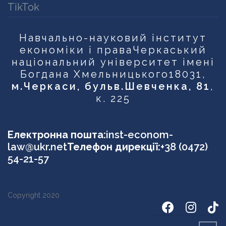
TikTok
Навчально-науковий інститут
економіки і права
Черкаський
національний університет імені
Богдана Хмельницького
18031,
м.Черкаси, бульв.Шевченка, 81
,
к. 225
Електронна пошта:
inst-econom-
law@ukr.net
Телефон дирекції:
+38 (0472)
54-21-57
Copyright 2020