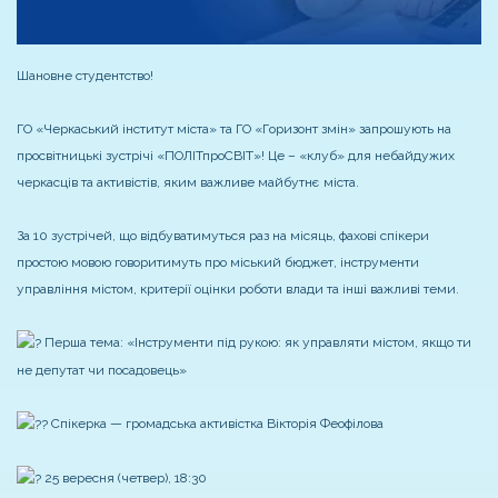
Шановне студентство!
ГО «Черкаський інститут міста» та ГО «Горизонт змін» запрошують на
просвітницькі зустрічі «ПОЛІТпроСВІТ»! Це – «клуб» для небайдужих
черкасців та активістів, яким важливе майбутнє міста.
За 10 зустрічей, що відбуватимуться раз на місяць, фахові спікери
простою мовою говоритимуть про міський бюджет, інструменти
управління містом, критерії оцінки роботи влади та інші важливі теми.
П
ерша тема: «Інструменти під рукою: як управляти містом, якщо ти
не депутат чи посадовець»
Спікерка — громадська активістка Вікторія Феофілова
25 вересня (четвер), 18:30