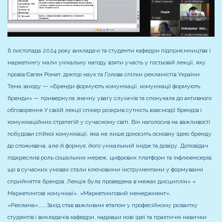
6 листопада 2024 року викладачі та студенти кафедри підприємництва і
маркетингу мали унікальну нагоду взяти участь у гостьовій лекції, яку
провів Євген Ромат, доктор наук та Голова спілки рекламістів України.
Тема заходу — «Бренди формують комунікації, комунікації формують
бренди» — привернула значну увагу слухачів та спонукала до активного
обговорення.
У своїй лекції спікер розкрив сутність взаємодії брендів і
комунікаційних стратегій у сучасному світі. Він наголосив на важливості
побудови стійкої комунікації, яка не лише доносить основну ідею бренду
до споживача, але й формує його унікальний імідж та довіру. Доповідач
підкреслив роль соціальних мереж, цифрових платформ та інфлюенсерів,
що в сучасних умовах стали ключовими інструментами у формуванні
сприйняття брендів. Лекція була проведена в межах дисциплін» «
Маркетингові комунікаї», «Маркетинговий менеджмент»,
«Реклама»…….
Захід став важливим етапом у професійному розвитку
студентів і викладачів кафедри, надавши нові ідеї та практичні навички