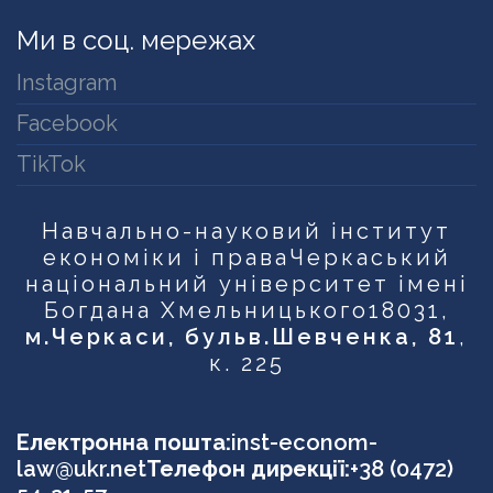
Ми в соц. мережах
Instagram
Facebook
TikTok
Навчально-науковий інститут
економіки і права
Черкаський
національний університет імені
Богдана Хмельницького
18031,
м.Черкаси, бульв.Шевченка, 81
,
к. 225
Електронна пошта:
inst-econom-
law@ukr.net
Телефон дирекції:
+38 (0472)