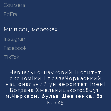
Coursera
EdEra
Ми в соц. мережах
Instagram
Facebook
TikTok
Навчально-науковий інститут
економіки і права
Черкаський
національний університет імені
Богдана Хмельницького
18031,
м.Черкаси, бульв.Шевченка, 81
,
к. 225