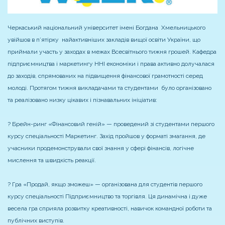
Черкаський національний університет імені Богдана Хмельницького
увійшов в п’ятірку найактивніших закладів вищої освіти України, що
приймали участь у заходах в межах Всесвітнього тижня грошей. Кафедра
підприємництва і маркетингу ННІ економіки і права активно долучалася
до заходів, спрямованих на підвищення фінансової грамотності серед
молоді. Протягом тижня викладачами та студентами було організовано
та реалізовано низку цікавих і пізнавальних ініціатив:
? Брейн-ринг «Фінансовий геній» — проведений зі студентами першого
курсу спеціальності Маркетинг. Захід пройшов у форматі змагання, де
учасники продемонстрували свої знання у сфері фінансів, логічне
мислення та швидкість реакції.
? Гра «Продай, якщо зможеш» — організована для студентів першого
курсу спеціальності Підприємництво та торгівля. Ця динамічна і дуже
весела гра сприяла розвитку креативності, навичок командної роботи та
публічних виступів.