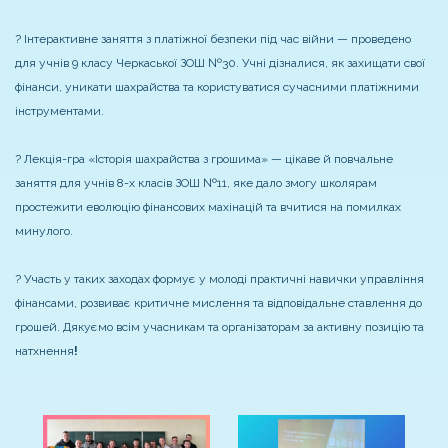
? Інтерактивне заняття з платіжної безпеки під час війни — проведено
для учнів 9 класу Черкаської ЗОШ №30. Учні дізналися, як захищати свої
фінанси, уникати шахрайства та користуватися сучасними платіжними
інструментами.
? Лекція-гра «Історія шахрайства з грошима» — цікаве й повчальне
заняття для учнів 8-х класів ЗОШ №11, яке дало змогу школярам
простежити еволюцію фінансових махінацій та вчитися на помилках
минулого.
? Участь у таких заходах формує у молоді практичні навички управління
фінансами, розвиває критичне мислення та відповідальне ставлення до
грошей. Дякуємо всім учасникам та організаторам за активну позицію та
натхнення
!