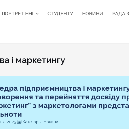
ПОРТРЕТ ННІ
СТУДЕНТУ
НОВИНИ
РАДА З
а і маркетингу
едра підприємництва і маркетинг
оворення та перейняття досвіду пр
ркетинг” з маркетологами предст
льноти
чня, 2025
Категорія: Новини