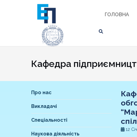
Skip
ЗНАЙТИ
to
ГОЛОВНА
content
Кафедра підприємництв
Каф
Про нас
обг
Викладачі
“Ма
спі
Спеціальності
12 Сі
Наукова діяльність