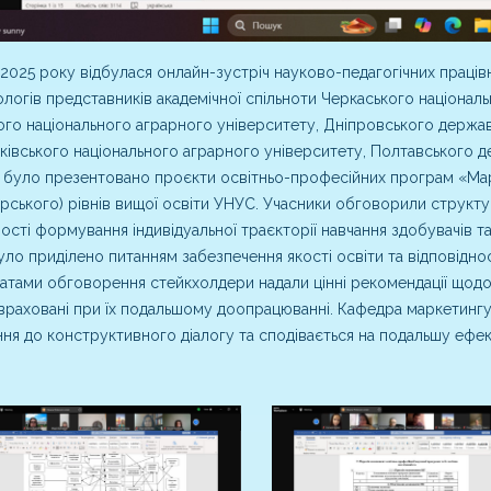
 2025 року відбулася онлайн-зустріч науково-педагогічних праці
логів представників академічної спільноти Черкаського національ
го національного аграрного університету, Дніпровського держа
ківського національного аграрного університету, Полтавського д
і було презентовано проєкти освітньо-професійних програм «Мар
ерського) рівнів вищої освіти УНУС. Учасники обговорили структу
сті формування індивідуальної траєкторії навчання здобувачів т
уло приділено питанням забезпечення якості освіти та відповідно
атами обговорення стейкхолдери надали цінні рекомендації щодо 
враховані при їх подальшому доопрацюванні. Кафедра маркетинг
ня до конструктивного діалогу та сподівається на подальшу ефе