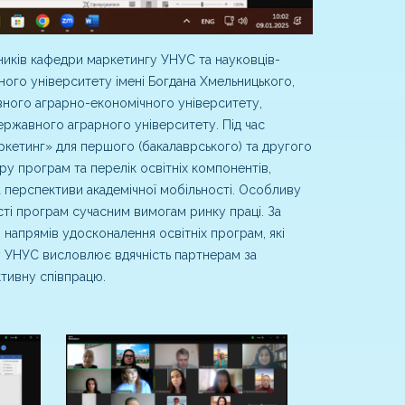
вників кафедри маркетингу УНУС та науковців-
ного університету імені Богдана Хмельницького,
вного аграрно-економічного університету,
ержавного аграрного університету. Під час
кетинг» для першого (бакалаврського) та другого
ру програм та перелік освітніх компонентів,
а перспективи академічної мобільності. Особливу
сті програм сучасним вимогам ринку праці. За
напрямів удосконалення освітніх програм, які
у УНУС висловлює вдячність партнерам за
ктивну співпрацю.