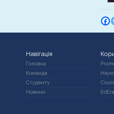
Навігація
Кори
Головна
Prom
Команда
Науко
Студенту
Cours
Новини
EdEr