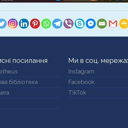
сні посилання
Ми в соц. мережа
etheus
Instagram
ва бібліотека
Facebook
era
TikTok
a