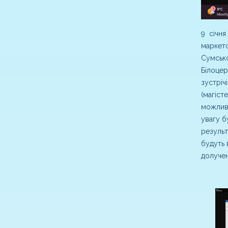
9 січня
маркето
Сумсько
Білоцер
зустріч
(магіст
можливо
увагу б
результ
будуть 
долучен