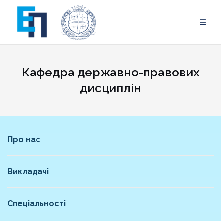
Skip
to
content
Кафедра державно-правових
дисциплін
Про нас
Викладачі
Спеціальності