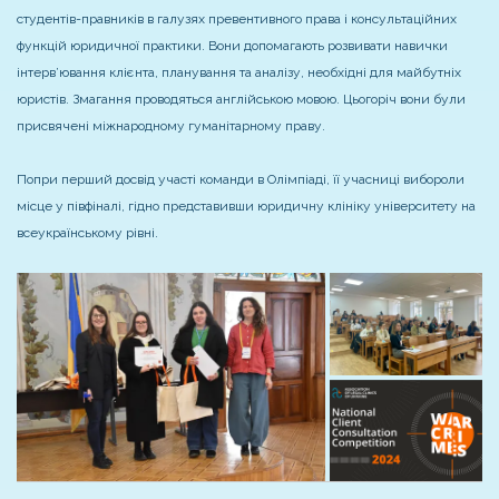
студентів-правників в галузях превентивного права і консультаційних
функцій юридичної практики. Вони допомагають розвивати навички
інтерв’ювання клієнта, планування та аналізу, необхідні для майбутніх
юристів. Змагання проводяться англійською мовою. Цьогоріч вони були
присвячені міжнародному гуманітарному праву.
Попри перший досвід участі команди в Олімпіаді, її учасниці вибороли
місце у півфіналі, гідно представивши юридичну клініку університету на
всеукраїнському рівні.