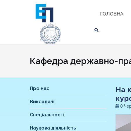
Skip
ЗНАЙТИ
to
ГОЛОВНА
content
Кафедра державно-пра
На 
Про нас
кур
Викладачі
8 Чер
Спеціальності
Наукова діяльність