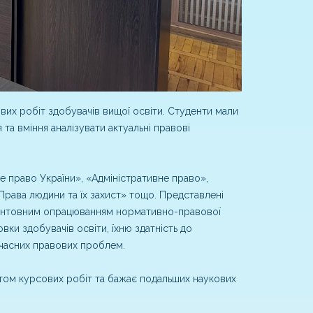
их робіт здобувачів вищої освіти. Студенти мали
а вміння аналізувати актуальні правові
е право України», «Адміністративне право»,
рава людини та їх захист» тощо. Представлені
ґрунтовним опрацюванням нормативно-правової
вки здобувачів освіти, їхню здатність до
учасних правових проблем.
том курсових робіт та бажає подальших наукових