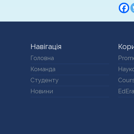
Навігація
Кори
Головна
Prom
Команда
Науко
Студенту
Cours
Новини
EdEr