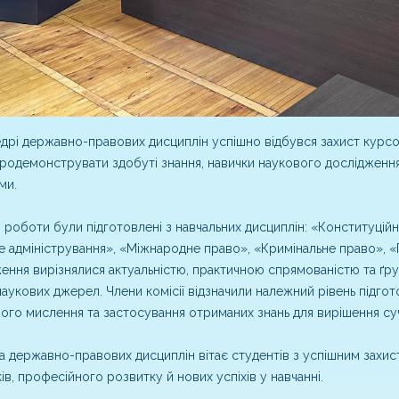
дрі державно-правових дисциплін успішно відбувся захист курсов
родемонструвати здобуті знання, навички наукового дослідження т
ми.
 роботи були підготовлені з навчальних дисциплін: «Конституційн
 адміністрування», «Міжнародне право», «Кримінальне право», «П
ення вирізнялися актуальністю, практичною спрямованістю та 
наукових джерел. Члени комісії відзначили належний рівень підгото
ого мислення та застосування отриманих знань для вирішення с
 державно-правових дисциплін вітає студентів з успішним захис
ів, професійного розвитку й нових успіхів у навчанні.