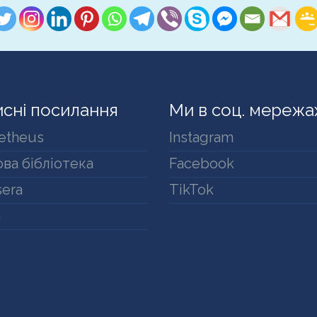
сні посилання
Ми в соц. мережа
etheus
Instagram
ва бібліотека
Facebook
era
TikTok
a