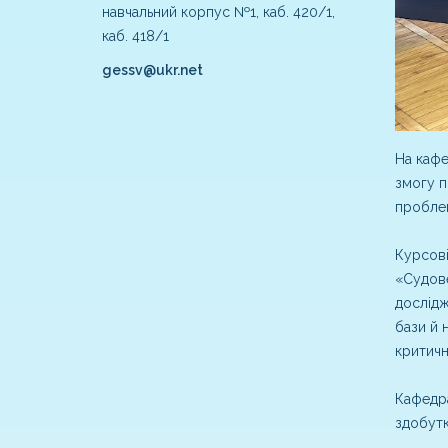
навчальний корпус №1, каб. 420/1,
каб. 418/1
gessv@ukr.net
На кафе
змогу п
пробле
Курсові
«Судове
дослідж
бази й 
критичн
Кафедра
здобутк