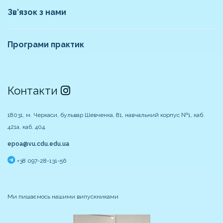
Зв’язок з нами
Програми практик
Контакти
18031, м. Черкаси, бульвар Шевченка, 81, навчальний корпус №1, каб.
421а, каб. 404.
epoa@vu.cdu.edu.ua
+38 097-28-131-56
Ми пишаємось нашими випускниками