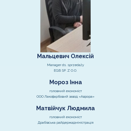
Мальцевич Олексій
Manager ds. sprzedaży
EGB SP. Z O.O.
Мороз Інна
головний економіст
ООО Лакофарбовий завод «Аврора»
Матвійчук Людмила
головний економіст
Драбівська райдержадміністрація