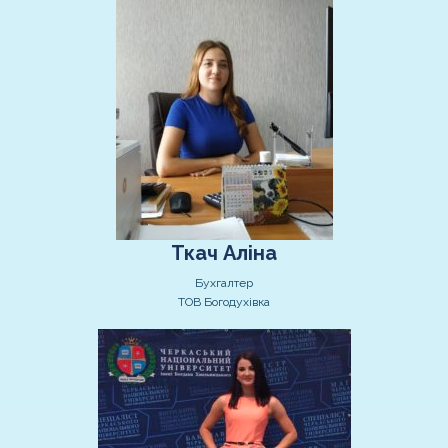
Ткач Аліна
Бухгалтер
ТОВ Богодухівка