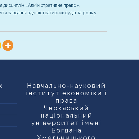
я дисциплін «Адміністративне право»,
ти завдання адміністративних судів та роль у
х
Навчально-науковий
інститут економіки і
права
Черкаський
національний
університет імені
Богдана
Хмельницького