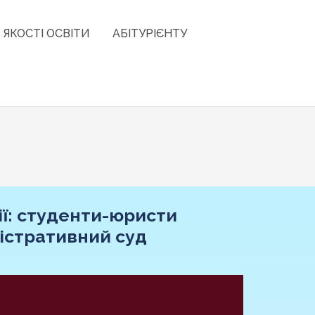
 ЯКОСТІ ОСВІТИ
АБІТУРІЄНТУ
ії: студенти-юристи
істративний суд