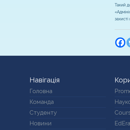
Такий д
«Адміні
захисті
Навігація
Кори
Головна
Prom
Команда
Науко
Студенту
Cours
Новини
EdEr