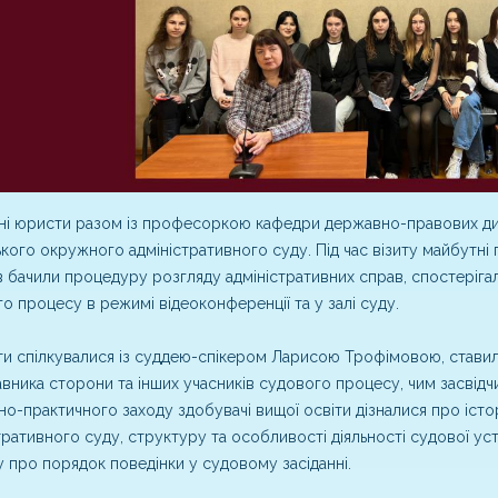
і юристи разом із професоркою кафедри державно-правових ди
кого окружного адміністративного суду. Під час візиту майбутні п
в бачили процедуру розгляду адміністративних справ, спостеріга
о процесу в режимі відеоконференції та у залі суду.
и спілкувалися із суддею-спікером Ларисою Трофімовою, ставили 
вника сторони та інших учасників судового процесу, чим засвід
но-практичного заходу здобувачі вищої освіти дізналися про іс
тративного суду, структуру та особливості діяльності судової ус
у про порядок поведінки у судовому засіданні.