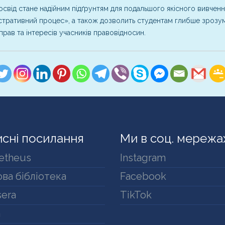
освід стане надійним підґрунтям для подальшого якісного вивченн
стративний процес», а також дозволить студентам глибше зрозумі
 прав та інтересів учасників правовідносин.
сні посилання
Ми в соц. мережа
etheus
Instagram
ва бібліотека
Facebook
era
TikTok
a