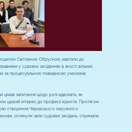
сциплін Світланою Обрусною завітали до
равники у судових засіданнях в якості вільних
ли за процесуальною поведінкою учасників
цікаві запитання щодо ролі адвоката, як
чили щирий інтерес до професії юриста. Протягом
торію створення Черкаського окружного
танови, оглянули зали судових засідань, отримали