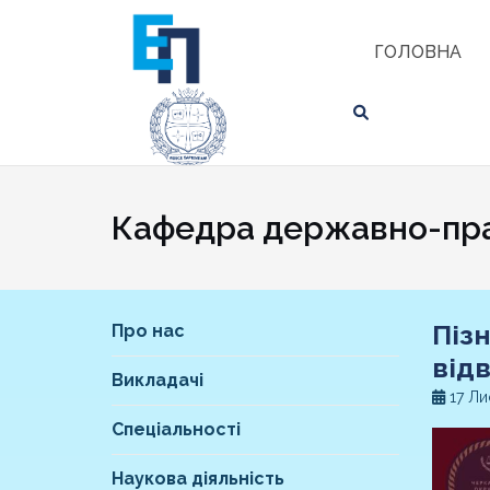
Skip
ЗНАЙТИ
to
ГОЛОВНА
content
Кафедра державно-пра
Піз
Про нас
від
Викладачі
17 Ли
Спеціальності
Наукова діяльність