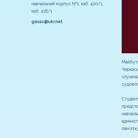
навчальний корпус №1, каб. 420/1,
каб. 418/1
gessv@ukr.net
Майбутн
Черкась
слухачі
судовог
Студент
предста
навчаль
адмініс
пам’ятк