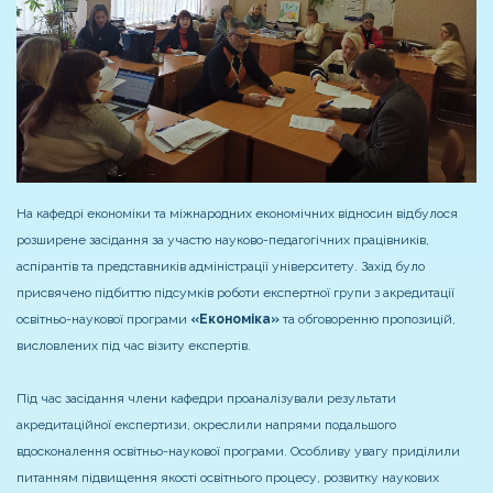
На кафедрі економіки та міжнародних економічних відносин відбулося
розширене засідання за участю науково-педагогічних працівників,
аспірантів та представників адміністрації університету. Захід було
присвячено підбиттю підсумків роботи експертної групи з акредитації
освітньо-наукової програми
«Економіка»
та обговоренню пропозицій,
висловлених під час візиту експертів.
Під час засідання члени кафедри проаналізували результати
акредитаційної експертизи, окреслили напрями подальшого
вдосконалення освітньо-наукової програми. Особливу увагу приділили
питанням підвищення якості освітнього процесу, розвитку наукових