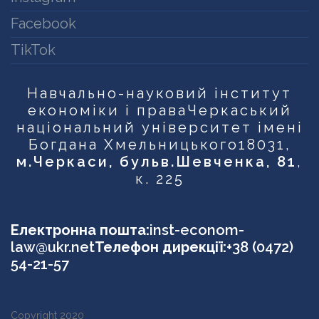
Facebook
TikTok
Навчально-науковий інститут
економіки і права
Черкаський
національний університет імені
Богдана Хмельницького
18031,
м.Черкаси, бульв.Шевченка, 81
,
к. 225
Електронна пошта:
inst-econom-
law@ukr.net
Телефон дирекції:
+38 (0472)
54-21-57
Copyright 2020