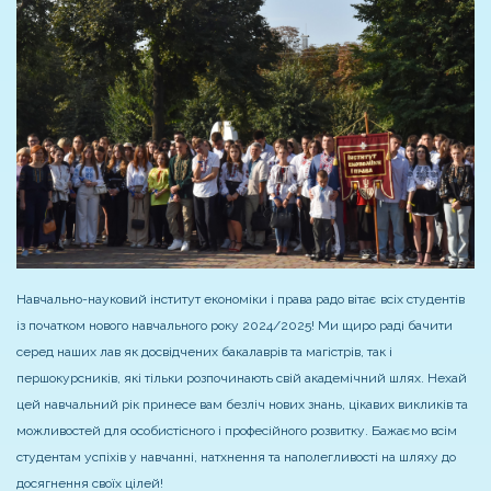
Навчально-науковий інститут економіки і права радо вітає всіх студентів
із початком нового навчального року 2024/2025! Ми щиро раді бачити
серед наших лав як досвідчених бакалаврів та магістрів, так і
першокурсників, які тільки розпочинають свій академічний шлях. Нехай
цей навчальний рік принесе вам безліч нових знань, цікавих викликів та
можливостей для особистісного і професійного розвитку. Бажаємо всім
студентам успіхів у навчанні, натхнення та наполегливості на шляху до
досягнення своїх цілей!