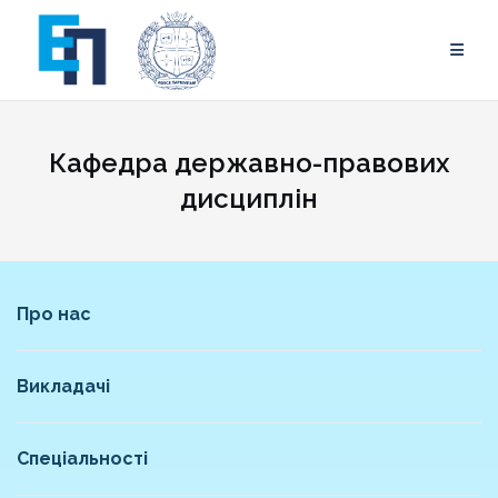
Skip
to
content
Кафедра державно-правових
дисциплін
Про нас
Викладачі
Спеціальності