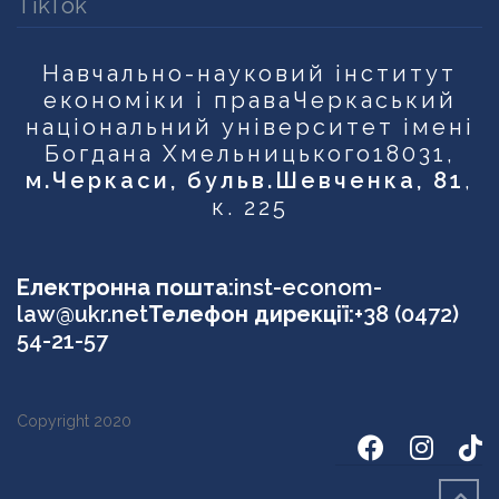
TikTok
Навчально-науковий інститут
економіки і права
Черкаський
національний університет імені
Богдана Хмельницького
18031,
м.Черкаси, бульв.Шевченка, 81
,
к. 225
Електронна пошта:
inst-econom-
law@ukr.net
Телефон дирекції:
+38 (0472)
54-21-57
Copyright 2020