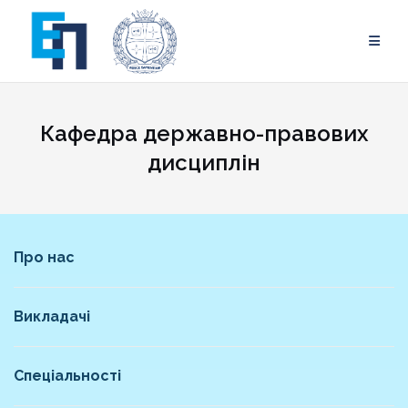
Skip
to
content
Кафедра державно-правових
дисциплін
Про нас
Викладачі
Спеціальності