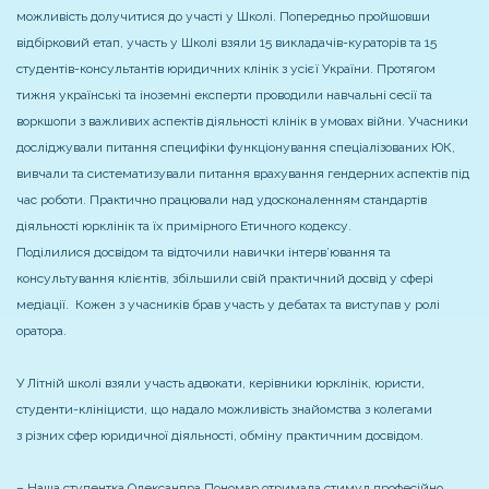
можливість долучитися до участі у Школі. Попередньо пройшовши
відбірковий етап, участь у Школі взяли 15 викладачів-кураторів та 15
студентів-консультантів юридичних клінік з усієї України. Протягом
тижня українські та іноземні експерти проводили навчальні сесії та
воркшопи з важливих аспектів діяльності клінік в умовах війни. Учасники
досліджували питання специфіки функціонування спеціалізованих ЮК,
вивчали та систематизували питання врахування гендерних аспектів під
час роботи. Практично працювали над удосконаленням стандартів
діяльності юрклінік та їх примірного Етичного кодексу.
Поділилися досвідом та відточили навички інтерв’ювання та
консультування клієнтів, збільшили свій практичний досвід у сфері
медіації. Кожен з учасників брав участь у дебатах та виступав у ролі
оратора.
У Літній школі взяли участь адвокати, керівники юрклінік, юристи,
студенти-клініцисти, що надало можливість знайомства з колегами
з різних сфер юридичної діяльності, обміну практичним досвідом.
– Наша студентка Олександра Пономар отримала стимул професійно