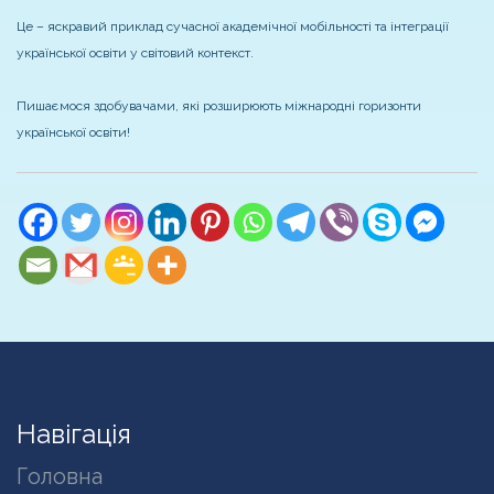
Це – яскравий приклад сучасної академічної мобільності та інтеграції
української освіти у світовий контекст.
Пишаємося здобувачами, які розширюють міжнародні горизонти
української освіти!
Навігація
Головна