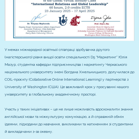
У межах міжнародної освітньої співпраці здобувачка другого
(магістерського) рівня вищої освіти спеціальності D5 “Маркетинг” Юлія
Мазур, студентка кафедри підприємництва і маркетингу Черкаського
національного університету імені Богдана Хмельницького, долучилася до
COIL-проєкту (Collaborative Online International Learning) у партнерстві з
University of Washington (США). Це важливий крок у просуванні нашого
університету в глобальному академічному просторі.
Участь у таких ініціативах – це не лише можливість вдосконалити знання
англійської мови та міжкультурну комунікацію, а й справжній обмін
ідеями, підходами до навчання, викликами та натхненням зі студентами
й викладачами з-за океану.