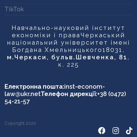
TikTok
Навчально-науковий інститут
економіки і права
Черкаський
національний університет імені
Богдана Хмельницького
18031,
м.Черкаси, бульв.Шевченка, 81
,
к. 225
Електронна пошта:
inst-econom-
law@ukr.net
Телефон дирекції:
+38 (0472)
54-21-57
Copyright 2020