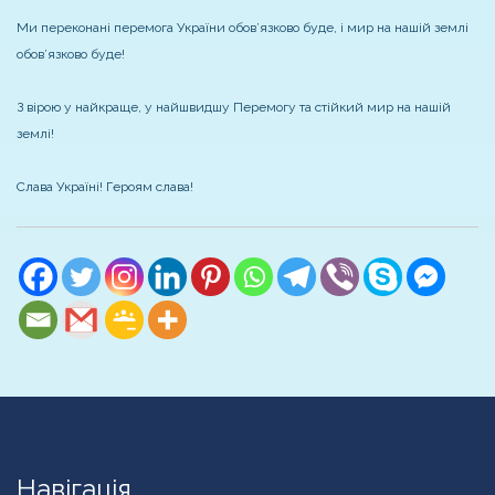
Ми переконані перемога України обов’язково буде, і мир на нашій землі
обов’язково буде!
З вірою у найкраще, у найшвидшу Перемогу та стійкий мир на нашій
землі!
Слава Україні! Героям слава!
Навігація