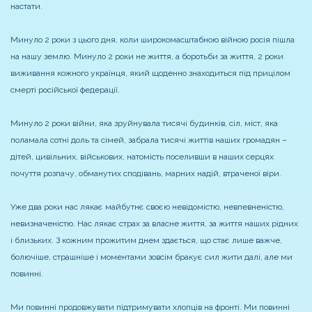
настати.
Минуло 2 роки з цього дня, коли широкомасштабною війною росія пішла
на нашу землю. Минуло 2 роки не життя, а боротьби за життя, 2 роки
виживання кожного українця, який щоденно знаходиться під прицілом
смерті російської федерації.
Минуло 2 роки війни, яка зруйнувала тисячі будинків, сіл, міст, яка
поламала сотні доль та сімей, забрала тисячі життів наших громадян –
дітей, цивільних, військових, натомість поселивши в наших серцях
почуття розпачу, обманутих сподівань, марних надій, втраченої віри.
Уже два роки нас лякає майбутнє своєю невідомістю, невпевненістю,
невизначеністю. Нас лякає страх за власне життя, за життя наших рідних
і близьких. З кожним прожитим днем здається, що стає лише важче,
болючіше, страшніше і моментами зовсім бракує сил жити далі, але ми
повинні.
Ми повинні продовжувати підтримувати хлопців на фронті. Ми повинні