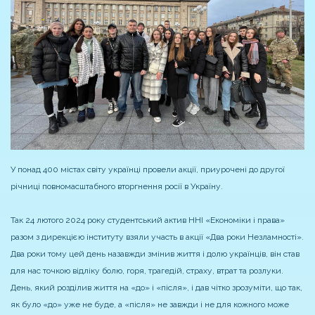
У понад 400 містах світу українці провели акції, приурочені до другої
річниці повномасштабного вторгнення росії в Україну.
Так 24 лютого 2024 року студентський актив ННІ «Економіки і права»
разом з дирекцією інституту взяли участь в акції «Два роки Незламності».
Два роки тому цей день назавжди змінив життя і долю українців, він став
для нас точкою відліку болю, горя, трагедій, страху, втрат та розлуки.
День, який розділив життя на «до» і «після», і дав чітко зрозуміти, що так,
як було «до» уже не буде, а «після» не завжди і не для кожного може