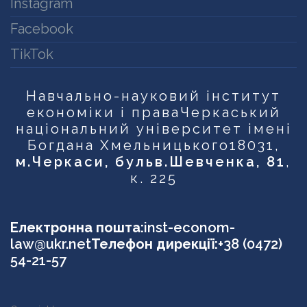
Instagram
Facebook
TikTok
Навчально-науковий інститут
економіки і права
Черкаський
національний університет імені
Богдана Хмельницького
18031,
м.Черкаси, бульв.Шевченка, 81
,
к. 225
Електронна пошта:
inst-econom-
law@ukr.net
Телефон дирекції:
+38 (0472)
54-21-57