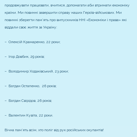
продовжувати працювати, вчитися, допомагати аби втримати економіку
країни. Ми повинні завершити справу наших Героїв-військових. Ми
повинні зберегти пам’ять про випускників ННІ «Економіки і права» які
віддали своє життя за Україну:
– Олексій Крамаренко, 22 роки;
– Ігор Довбик, 29 років;
– Володимир Ходаківський, 23 роки;
– Богдан Остапенко, 26 років;
– Богдан Свірідов, 26 років;
– Валентин Кувіта, 22 роки.
Вічна пам’ять всім, хто поліг від рук російських окупантів!