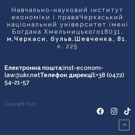
Навчально-науковий інститут
економіки і права
Черкаський
національний університет імені
Богдана Хмельницького
18031,
м.Черкаси, бульв.Шевченка, 81
,
к. 225
Електронна пошта:
inst-econom-
law@ukr.net
Телефон дирекції:
+38 (0472)
54-21-57
Copyright 2020