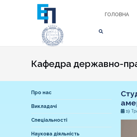
Skip
ЗНАЙТИ
to
ГОЛОВНА
content
Кафедра державно-пра
Сту
Про нас
аме
Викладачі
19 Тр
Спеціальності
Наукова діяльність