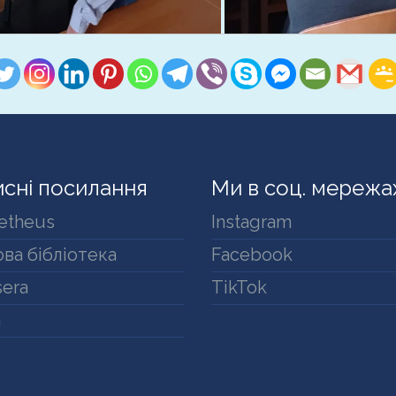
сні посилання
Ми в соц. мережа
etheus
Instagram
ва бібліотека
Facebook
era
TikTok
a