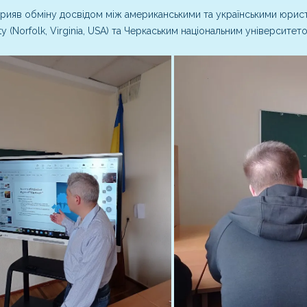
прияв обміну досвідом між американськими та українськими юрист
ity (Norfolk, Virginia, USA) та Черкаським національним університе