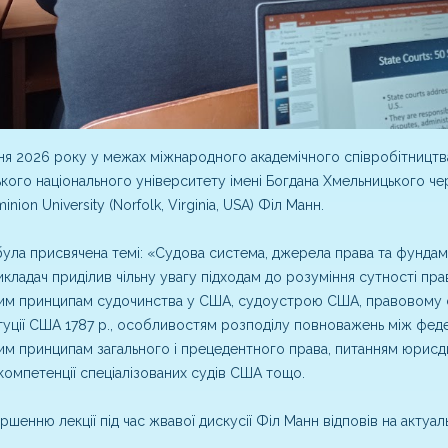
ня 2026 року у межах міжнародного академічного співробітництва
кого національного університету імені Богдана Хмельницького ч
nion University (Norfolk, Virginia, USA) Філ Манн.
була присвячена темі: «Судова система, джерела права та фундам
викладач приділив чільну увагу підходам до розуміння сутності пра
им принципам судочинства у США, судоустрою США, правовому с
уції США 1787 р., особливостям розподілу повноважень між феде
м принципам загального і прецедентного права, питанням юрисди
, компетенції спеціалізованих судів США тощо.
ршенню лекції під час жвавої дискусії Філ Манн відповів на актуаль