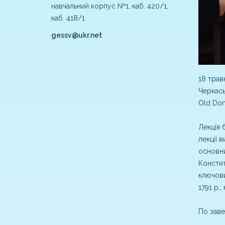
навчальний корпус №1, каб. 420/1,
каб. 418/1
gessv@ukr.net
18 трав
Черкась
Old Domi
Лекція 
лекції 
основн
Констит
ключови
1791 р.
По заве