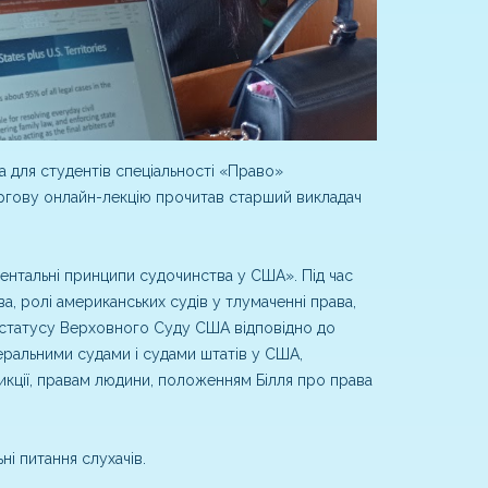
 для студентів спеціальності «Право»
ергову онлайн-лекцію прочитав старший викладач
ентальні принципи судочинства у США». Під час
ва, ролі американських судів у тлумаченні права,
татусу Верховного Суду США відповідно до
ральними судами і судами штатів у США,
кції, правам людини, положенням Білля про права
ні питання слухачів.