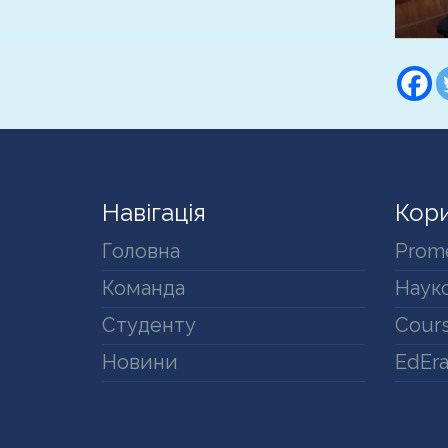
Навігація
Кори
Головна
Prom
Команда
Науко
Студенту
Cours
Новини
EdEr