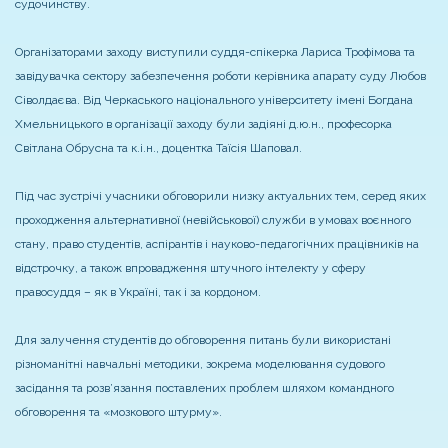
судочинству.
Організаторами заходу виступили суддя-спікерка Лариса Трофімова та
завідувачка сектору забезпечення роботи керівника апарату суду Любов
Сіволдаєва. Від Черкаського національного університету імені Богдана
Хмельницького в організації заходу були задіяні д.ю.н., професорка
Світлана Обрусна та к.і.н., доцентка Таїсія Шаповал.
Під час зустрічі учасники обговорили низку актуальних тем, серед яких
проходження альтернативної (невійськової) служби в умовах воєнного
стану, право студентів, аспірантів і науково-педагогічних працівників на
відстрочку, а також впровадження штучного інтелекту у сферу
правосуддя – як в Україні, так і за кордоном.
Для залучення студентів до обговорення питань були використані
різноманітні навчальні методики, зокрема моделювання судового
засідання та розв’язання поставлених проблем шляхом командного
обговорення та «мозкового штурму».