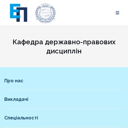
Skip
to
content
Кафедра державно-правових
дисциплін
Про нас
Викладачі
Спеціальності