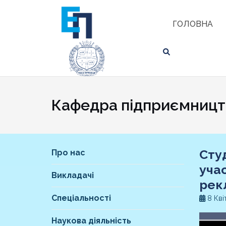
Skip
ЗНАЙТИ
to
ГОЛОВНА
content
Кафедра підприємництв
Сту
Про нас
уча
Викладачі
рек
Спеціальності
8 Кві
Наукова діяльність