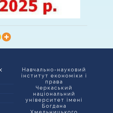
х
Навчально-науковий
інститут економіки і
права
Черкаський
національний
університет імені
Богдана
Хмельницького