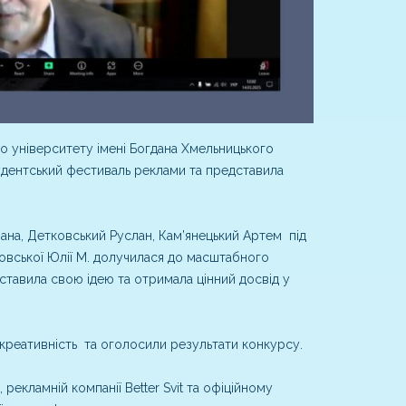
о університету імені Богдана Хмельницького
удентський фестиваль реклами та представила
іана, Детковський Руслан, Кам’янецький Артем під
овської Юлії М. долучилася до масштабного
тавила свою ідею та отримала цінний досвід у
 креативність та оголосили результати конкурсу.
 рекламній компанії Better Svit та офіційному