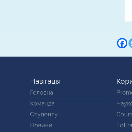
Навігація
Кори
Головна
Prom
Команда
Науко
Студенту
Cours
Новини
EdEr