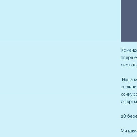
Команда
вперше 
свою ід
Наша ко
керівни
конкурс
сфері м
28 бере
Ми вдяч