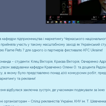
 кафедри підприємництва і маркетингу Черкаського національног
прийняла участь у такому масштабному заході як Український ст
ею Flame Pets ? для одного із партнерів фестивалю KFC Ukraine!
манда – студенти: Клец Вікторія, Краєва Вікторія, Овчаренко Адр
цтвом завідувачки кафедри Кравченко Олени О. та доцента Радзіх
у, в якому було представлено понад 400 конкурсних робіт, предс
аркетингу та реклами!
зня відбулася заключна зустріч, де учасникам подякували за їхню
ні організаторам – Спілці рекламістів України, КНУ ім. Т. Шевченка,