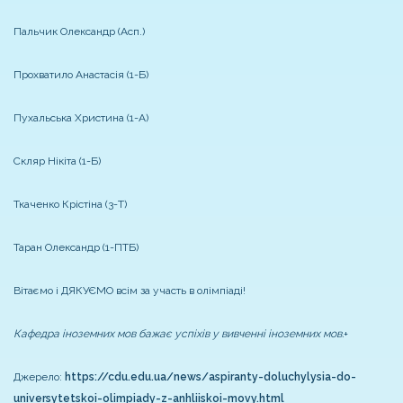
Пальчик Олександр (Асп.)
Прохватило Анастасія (1-Б)
Пухальська Христина (1-А)
Скляр Нікіта (1-Б)
Ткаченко Крістіна (3-Т)
Таран Олександр (1-ПТБ)
Вітаємо і ДЯКУЄМО всім за участь в олімпіаді!
Кафедра іноземних мов бажає успіхів у вивченні іноземних мов.
+
Джерело:
https://cdu.edu.ua/news/aspiranty-doluchylysia-do-
universytetskoi-olimpiady-z-anhliiskoi-movy.html