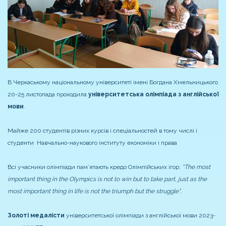
В Черкаському національному університеті імені Богдана Хмельницького
20-25 листопада проходила
університетська олімпіада з англійської
мови
.
Майже 200 студентів різних курсів і спеціальностей в тому числі і
студенти Навчально-наукового інституту економіки і права
Всі учасники олімпіади пам’ятають кредо Олімпійських ігор:
“The most
important thing in the Olympics is not to win but to take part, just as the
most important thing in life is not the triumph but the struggle”.
Золоті медалісти
університетської олімпіади з англійської мови 2023-