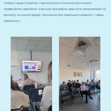
інтерес серед студентів і став потужним стимулом для їхнього
професійного зростання. Учасники висловили вдячність організаторам та
експерту за цінний досвід і натхнення для подальшого розвитку у сфері
маркетингу.