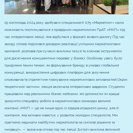
19 листопада 2024 року здобувачі спеціальності 075 «Маркетинг» мали
можливість поспілкуватися з провідним маркетологом ПрАТ «МХП» під
час інтерактивної лекції, яка відбулася у форматі живого діалогу.
Під час
заходу спікер поділився досвідом реалізації успішних маркетингових
кампаній, розповів про сучасні виклики галузі та ключові інструменти
для досягнення конкурентних переваг у бізнесі. Особливу увагу було
приділено таким темам, як формування бренду в умовах глобальної
конкуренції, використання цифрових платформ для залучення
споживачів та стратегічне планування маркетингових активностей.
Окрім
теоретичної частини, лекція включала інтерактивні завдання. Студенти
працювали над реальними бізнес-кейсами, які допомогли їм краще
зрозуміти специфіку роботи в маркетингових командах великої
компанії.
«МХП — це не лише один із лідерів аграрного ринку, але й
компанія, яка активно інвестує у розвиток молодих спеціалістів. Ми
прагнемо надихати майбутніх маркетологів на сміливі рішення та
інновації», — зазначив спікер під час лекції.
Зустріч виклика великий