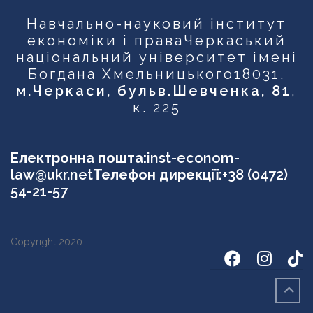
Навчально-науковий інститут
економіки і права
Черкаський
національний університет імені
Богдана Хмельницького
18031,
м.Черкаси, бульв.Шевченка, 81
,
к. 225
Електронна пошта:
inst-econom-
law@ukr.net
Телефон дирекції:
+38 (0472)
54-21-57
Copyright 2020