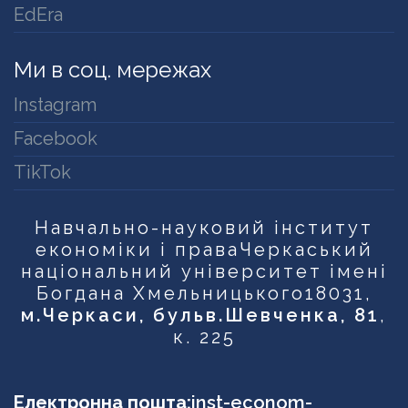
EdEra
Ми в соц. мережах
Instagram
Facebook
TikTok
Навчально-науковий інститут
економіки і права
Черкаський
національний університет імені
Богдана Хмельницького
18031,
м.Черкаси, бульв.Шевченка, 81
,
к. 225
Електронна пошта:
inst-econom-