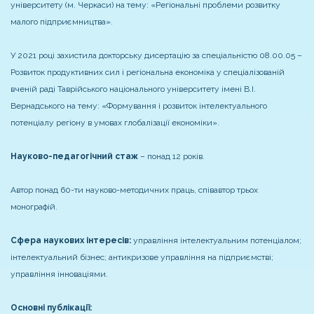
університету (м. Черкаси) на тему: «Регіональні проблеми розвитку
малого підприємництва».
У 2021 році захистила докторську дисертацію за спеціальністю 08.00.05 –
Розвиток продуктивних сил і регіональна економіка у спеціалізованій
вченій раді Таврійського національного університету імені В.І.
Вернадського на тему: «Формування і розвиток інтелектуального
потенціалу регіону в умовах глобалізації економіки».
Науково-педагогічний стаж
– понад 12 років.
Автор понад 60-ти науково-методичних праць, співавтор трьох
монографій.
Сфера наукових інтересів:
управління інтелектуальним потенціалом;
інтелектуальний бізнес; антикризове управління на підприємстві;
управління інноваціями.
Основні публікації: