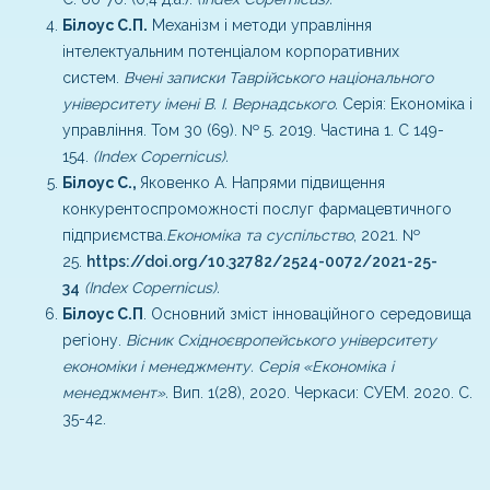
Білоус С.П.
Механізм і методи управління
інтелектуальним потенціалом корпоративних
систем.
Вчені записки Таврійського національного
університету імені В. І. Вернадського.
Серія: Економіка і
управління. Том 30 (69). № 5. 2019. Частина 1. С 149-
154.
(Index Copernicus).
Білоус С.,
Яковенко А. Напрями підвищення
конкурентоспроможності послуг фармацевтичного
підприємства.
Економіка та суспільство
, 2021. №
25.
https://doi.org/10.32782/2524-0072/2021-25-
34
(Index Copernicus).
Білоус С.П
. Основний зміст інноваційного середовища
регіону.
Вісник Східноєвропейського університету
економіки і менеджменту. Серія «Економіка і
менеджмент».
Вип. 1(28), 2020. Черкаси: СУЕМ. 2020. С.
35-42.