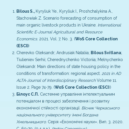
Bilous S.,
Kyryliuk Ye., Kyryliuk I., Proshchalykina A.,
Stachowiak Z. Scenario forecasting of consumption of
main organic livestock products in Ukraine.
International
Scientific E-Journal Agricultural and Resource
Economics.
2021. Vol. 7, No. 3. (
WoS Core Collection
(ESCI)
)
Cherevko Oleksandr; Andrusiak Nataliia;
Bilous Svitlana
;
Tiulieniev Serhii; Cherednychenko Victoriia; Melnychenko
Oleksandr. Main directions of state housing policy in the
conditions of transformation: regional aspect.
2021 in AD
ALTA-Journal of Interdisciplinary Research
Volume 11.
Issue 2. Page 74-79. (
WoS Core Collection (ESCI
))
Білоус С.П.
Системне управління інтелектуальним
потенціалом в процесі забезпечення і розвитку
економічної стійкості організації.
Вісник Черкаського
національного університету імені Богдана
Хмельницького
. Серія «Економічні науки». Вип. 3. 2020.
С. 60-70. (0,4 д.а.).
(Index Copernicus).