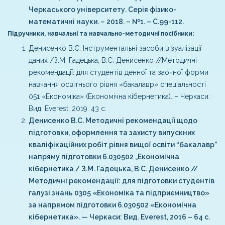
Черкаського університету. Серія фізико-
математичні науки. – 2018. – №1. – С.99-112.
Підручники, навчальні та навчально-методичні посібники:
Денисенко В.С. Інструментальні засоби візуалізації
даних /З.М. Гадецька, В.С. Денисенко //Методичні
рекомендації: для студентів денної та заочної форми
навчання освітнього рівня «бакалавр» спеціальності
051 «Економіка» (Економічна кібернетика). – Черкаси:
Вид. Everest, 2019. 43 с.
Денисенко В.С. Методичні рекомендації щодо
підготовки, оформлення та захисту випускних
кваліфікаційних робіт рівня вищої освіти “бакалавр”
напряму підготовки 6.030502 „Економічна
кібернетика / З.М. Гадецька, В.С. Денисенко //
Методичні рекомендації: для підготовки студентів
галузі знань 0305 «Економіка та підприємництво»
за напрямом підготовки 6.030502 «Економічна
кібернетика». — Черкаси: Вид. Everest, 2016 – 64 с.