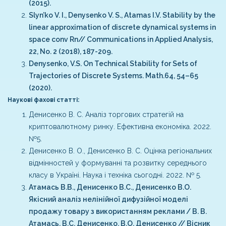
(2015).
Slyn’ko V. I., Denysenko V. S., Atamas I.V. Stability by the
linear approximation of discrete dynamical systems in
space conv Rn// Communications in Applied Analysis,
22, No. 2 (2018), 187-209.
Denysenko, V.S. On Technical Stability for Sets of
Trajectories of Discrete Systems. Math.64, 54–65
(2020).
Наукові фахові статті:
Денисенко В. С. Аналіз торгових стратегій на
криптовалютному ринку. Ефективна економіка. 2022.
№5.
Денисенко В. О., Денисенко В. С. Оцінка регіональних
відмінностей у формуванні та розвитку середнього
класу в Україні. Наука і техніка сьогодні. 2022. № 5.
Атамась В.В., Денисенко В.С., Денисенко В.О.
Якісний аналіз нелінійної дифузійної моделі
продажу товару з використанням реклами / В. В.
Атамась, В.С. Денисенко, В.О. Денисенко // Вісник