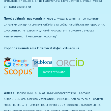
випадкових процесів, Вища математика, Математичні методи і моделі
ринкової економіки
Професійний і науковий інтерес:
Моделювання та прогнозування
динаміки складних систем; стійкість та робастна стійкість неперервних,
дискретних, імпульсних динамічних систем та систем в умовах
невизначеності і неповноти інформації
Корпоративний email:
denvikstab@vu.cdu.edu.ua
Освіта:
Черкаський національний університет імені Богдана
Хмельницького. Магістр математики, 2006 рік.
Аспірантура в Інституті
механіки ім. С.П. Тимошенка, м. Київ ( 2006-2009 рр.). Дисертація на
тему «Умови стійкості руху нелінійних механічних систем, які