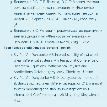
Денисенко В.С., Т.Б. Ламзіна, Ю.Є. Тобілевич. Методичні
рекомендації до вивчення дисципліни «Економіко-
математичне моделювання (оптимізаційні методи та
моделі)». – Черкаси: ЧНУ ім. Б. Хмельницького, 2013. –
56 с.
Денисенко В.С. Методичні рекомендації до практичних
занять з дисципліни «Фінансова математика». –
Черкаси: ЧНУ ім. Б. Хмельницького, 2013. – 72 с.
Тези конференцій (лише за останні 5 років):
Slyn’ko V.I., Denisenko V.S. Interval stability of switched
linear differential systems // International Conference on
Differential Equations, Mathematical Physics and
Applications October 17-19, 2017, Cherkasy, Ukraine
Slyn’ko V.I., Denysenko V.S. Direct Lyapunov method for
abstract switched linear differential equation // Dynamical
system modelling and stability investigation: XVIII
International Conference 24 – 26 May 2017. Kiev, Ukraine,
P. 41.