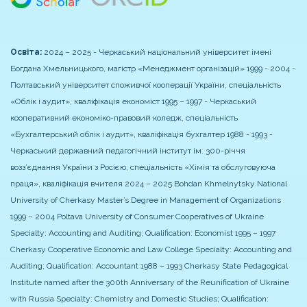
Освіта:
2024 – 2025 - Черкаський національний університет імені
Богдана Хмельницького, магістр «Менеджмент організацій»
1999 - 2004 -
Полтавський університет споживчої кооперації України, спеціальність
«Облік і аудит», кваліфікація економіст
1995 – 1997 - Черкаський
кооперативний економіко-правовий коледж, спеціальність
«Бухгалтерський облік і аудит», кваліфікація бухгалтер
1988 - 1993 -
Черкаський державний педагогічний інститут ім. 300-річчя
возз’єднання України з Росією, спеціальність «Хімія та обслуговуюча
праця», кваліфікація вчителя
2024 – 2025
Bohdan Khmelnytsky National
University of Cherkasy
Master’s Degree in Management of Organizations
1999 – 2004
Poltava University of Consumer Cooperatives of Ukraine
Specialty: Accounting and Auditing; Qualification: Economist
1995 – 1997
Cherkasy Cooperative Economic and Law College
Specialty: Accounting and
Auditing; Qualification: Accountant
1988 – 1993
Cherkasy State Pedagogical
Institute named after the 300th Anniversary of the Reunification of Ukraine
with Russia
Specialty: Chemistry and Domestic Studies; Qualification: