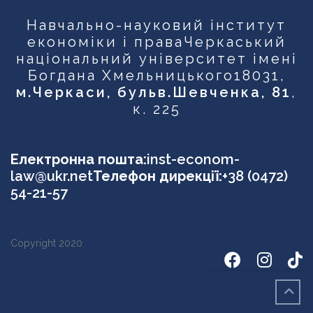
Навчально-науковий інститут
економіки і права
Черкаський
національний університет імені
Богдана Хмельницького
18031,
м.Черкаси, бульв.Шевченка, 81
,
к. 225
Електронна пошта:
inst-econom-
law@ukr.net
Телефон дирекції:
+38 (0472)
54-21-57
Copyright 2020