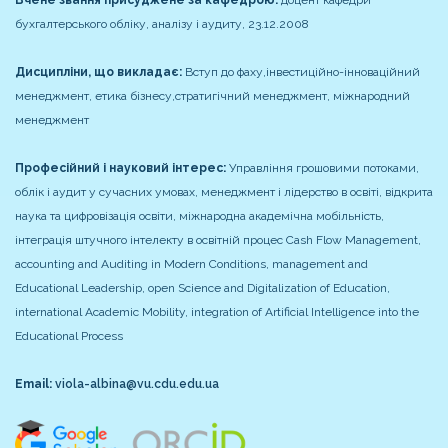
Вчене звання присуджене за кафедрою:
доцент кафедри
бухгалтерського обліку, аналізу і аудиту, 23.12.2008
Дисципліни, що викладає:
Вступ до фаху,інвестиційно-інноваційний
менеджмент, етика бізнесу,стратигічний менеджмент, міжнародний
менеджмент
Професійний і науковий інтерес:
Управління грошовими потоками,
облік і аудит у сучасних умовах, менеджмент і лідерство в освіті, відкрита
наука та цифровізація освіти, міжнародна академічна мобільність,
інтеграція штучного інтелекту в освітній процес
Cash Flow Management,
accounting and Auditing in Modern Conditions, management and
Educational Leadership, open Science and Digitalization of Education,
international Academic Mobility, integration of Artificial Intelligence into the
Educational Process
Email:
viola-albina@vu.cdu.edu.ua