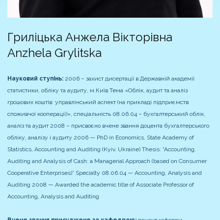
Гриліцька Анжела Вікторівна
Anzhela Grylitska
Науковий ступінь:
2006 – захист дисертації в Державній академії
статистики, обліку та аудиту, м.Київ
Тема «Облік, аудит та аналіз
грошових коштів: управлінський аспект (на прикладі підприємств
споживчої кооперації)», спеціальність 08.06.04 – бухгалтерський облік,
аналіз та аудит
2008 – присвоєно вчене звання доцента бухгалтерського
обліку, аналізу і аудиту
2006 — PhD in Economics, State Academy of
Statistics, Accounting and Auditing (Kyiv, Ukraine)
Thesis: “Accounting,
Auditing and Analysis of Cash: a Managerial Approach (based on Consumer
Cooperative Enterprises)”
Specialty 08.06.04 — Accounting, Analysis and
Auditing
2008 — Awarded the academic title of Associate Professor of
Accounting, Analysis and Auditing