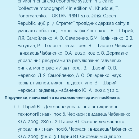
environmental and economic system in Ukraine :
[collective monograph] / in edition V . Khudolei, T.
Ponomarenko. – OKTAN PRINT s.r.o. 2019. Czech
Republic. 496 p.
7. Стратегії провідних держав світу в
умовах глобалізації: монографія / авт. кол. : В. І. Шарий,
Л.Я. Самойленко, А. О. Овчаренко, Б.М. Калініченко, В.В.
Батушан, Р.Г. Головін ; за заг. ред. В. І. Шарого. Черкаси
: видавець Чабаненко Ю.А., 2020. 302 с.
8. Державне
управління ресурсами та регулювання галузевих
ринків: монографія / авт. кол. : В. І. Шарий, О. В.
Черевко, Л. Я. Самойленко, А. О. Овчаренко; наук.
керівн. і відпов. викон., д. держ. упр. В. І. Шарий.
Черкаси : видавець Чабаненко Ю. А., 2022. 310 с.
Підручники, навчальні та навчально-методичні посібники:
1. Шарий В.І. Державне управління: антикризові
технології : навч. посіб. Черкаси : видавець Чабаненко
Ю.А. 2009. 280 с.
2. Шарий В.І. Основи державного
управління : навч. посіб. Черкаси : видавець Чабаненко
Ю.А. 2009. 518 с.
3. Шарий В.І. Системи місцевого