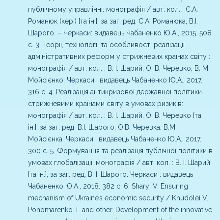
публічному управлінні: монографія / авт. кол. : С.А.
Романюк (кер.) [та ін.]; за заг. ред. С.А. Романюка, В.І.
Шарого. – Черкаси: видавець Чабаненко Ю.А., 2015. 508
с.
3. Теорії, технології та особливості реалізації
адміністративних реформ у стрижневих країнах світу :
монографія / авт. кол. : В. І. Шарий, О. В. Черевко, В. М.
Мойсієнко. Черкаси : видавець Чабаненко Ю.А., 2017.
316 с.
4. Реалізація антикризової державної політики
стрижневими країнами світу в умовах ризиків:
монографія / авт. кол. : В. І. Шарий, О. В. Черевко [та
ін.]; за заг. ред. В.І. Шарого, О.В. Черевка, В.М.
Мойсієнка. Черкаси : видавець Чабаненко Ю.А., 2017.
300 с.
5. Формування та реалізація публічної політики в
умовах глобалізації: монографія / авт. кол. : В. І. Шарий
[та ін.]; за заг. ред. В. І. Шарого. Черкаси : видавець
Чабаненко Ю.А., 2018. 382 с.
6. Sharyi V. Ensuring
mechanism of Ukraine’s economic security / Khudolei V.,
Ponomarenko T. and other. Development of the innovative