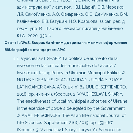
адміністрування” / авт. кол. : В.І. Шарий, О.В. Черевко,
Л.Я. Самойленко, А.О. Овчаренко, О.О. Дем’яненко, Б.М.
Калініченко, В.В. Батушан, Н.О. Кравцова; за заг. ред. д.
держ. упр. В.І. Шарого. Черкаси: видавець Чабаненко
Ю.А., 2020. 330 с.
Статті в WoS, Scopus (із чітким дотриманням вимог оформлення
бібліографії за стандартом АРА):
1. Vyacheslav I. SHARIY. La política de aumento de la
inversión en las entidades municipales de Ucrania /
Investment Rising Policy in Ukrainian Municipal Entities //
NOTAS Y DEBATES DE ACTUALIDAD. UTOPÍA Y PRAXIS
LATINOAMERICANA. AÑO: 23, n° 82 (JULIO-SEPTIEMBRE),
2018, pp. 433-439. (Scopus).
2. VYACHESLAV I. SHARIY.
The effectiveness of local municipal authorities of Ukraine
in the exercise of powers delegated by the Government
// ASIA LIFE SCIENCES. The Asian International Journal of
Life Sciences. Supplement 21(1), 2019, pp. 159-167.
(Scopus).
3. Viacheslav I. Sharyi, Larysa Ya. Samoilenko,