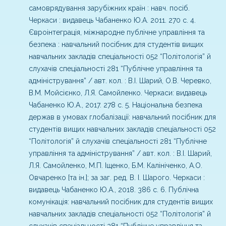
самоврядування зарубіжних країн : навч. посіб.
Черкаси : видавець Чабаненко Ю.А. 2011. 270 с.
4.
Євроінтеграція, міжнародне публічне управління та
безпека : навчальний посібник для студентів вищих
навчальних закладів спеціальності 052 “Політологія” й
слухачів спеціальності 281 “Публічне управління та
адміністрування” / авт. кол. : В.І. Шарий, О.В. Черевко,
В.М. Мойсієнко, Л.Я. Самойленко. Черкаси: видавець
Чабаненко Ю.А., 2017. 278 с.
5. Національна безпека
держав в умовах глобалізації: навчальний посібник для
студентів вищих навчальних закладів спеціальності 052
“Політологія” й слухачів спеціальності 281 “Публічне
управління та адміністрування” / авт. кол. : В.І. Шарий,
Л.Я. Самойленко, М.П. Іщенко, Б.М. Калініченко, А.О.
Овчаренко [та ін.]; за заг. ред. В. І. Шарого. Черкаси :
видавець Чабаненко Ю.А., 2018. 386 с.
6. Публічна
комунікація: навчальний посібник для студентів вищих
навчальних закладів спеціальності 052 “Політологія” й
слухачів спеціальності 281 “Публічне управління та