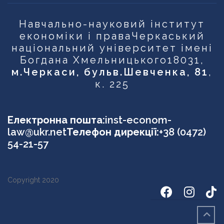
Навчально-науковий інститут
економіки і права
Черкаський
національний університет імені
Богдана Хмельницького
18031,
м.Черкаси, бульв.Шевченка, 81
,
к. 225
Електронна пошта:
inst-econom-
law@ukr.net
Телефон дирекції:
+38 (0472)
54-21-57
Copyright 2020