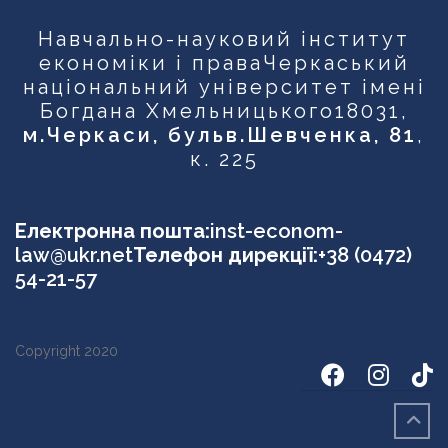
Навчально-науковий інститут
економіки і права
Черкаський
національний університет імені
Богдана Хмельницького
18031,
м.Черкаси, бульв.Шевченка, 81
,
к. 225
Електронна пошта:
inst-econom-
law@ukr.net
Телефон дирекції:
+38 (0472)
54-21-57
Copyright 2020