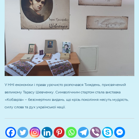
У ННІ економіки і права урочисто розпочався Тиждень, присвячений
великому Тарасу Шевченку. Символічним стартом стала виставка
«Кобзарів» – безсмертних видань, що крізь покоління несуть мудрість,
силу слова та дух української нації.