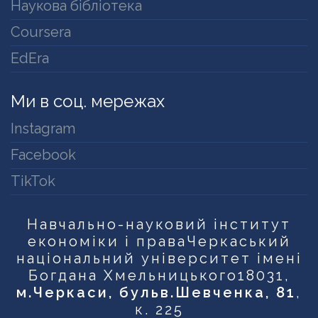
Наукова бібліотека
Coursera
EdEra
Ми в соц. мережах
Instagram
Facebook
TikTok
Навчально-науковий інститут
економіки і права
Черкаський
національний університет імені
Богдана Хмельницького
18031,
м.Черкаси, бульв.Шевченка, 81
,
к. 225