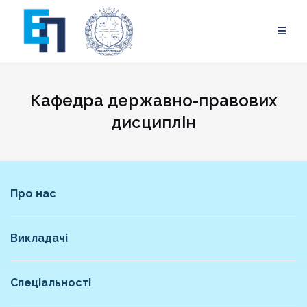
Skip
to
content
Кафедра державно-правових
дисциплін
Про нас
Викладачі
Спеціальності