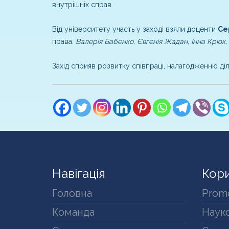
внутрішніх справ.
Від університету участь у заході взяли доценти
Се
права:
Валерія Бабенко, Євгенія Жадан, Інна Крюк
Захід сприяв розвитку співпраці, налагодженню д
Навігація
Кори
Головна
Prom
Команда
Науко