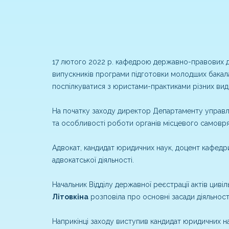
17 лютого 2022 р. кафедрою державно-правових ди
випускників програми підготовки молодших бакал
поспілкуватися з юристами-практиками різних виді
На початку заходу директор Департаменту управл
та особливості роботи органів місцевого самовря
Адвокат, кандидат юридичних наук, доцент кафедр
адвокатської діяльності.
Начальник Відділу державної реєстрації актів циві
Літовкіна
розповіла про основні засади діяльності
Наприкінці заходу виступив кандидат юридичних нау