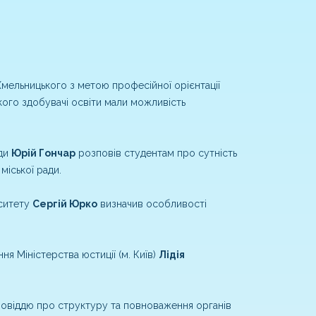
мельницького з метою професійної орієнтації
 якого здобувачі освіти мали можливість
ади
Юрій Гончар
розповів студентам про сутність
міської ради.
рситету
Сергій Юрко
визначив особливості
ня Міністерства юстиції (м. Київ)
Лідія
повіддю про структуру та повноваження органів