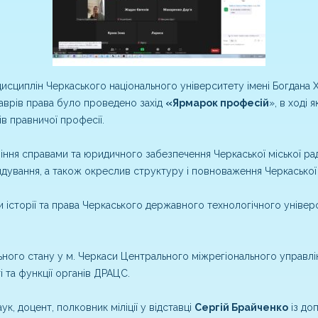
сциплін Черкаського національного університету імені Богдана Х
аврів права було проведено захід
«Ярмарок професій
», в ході
в правничої професії.
іння справами та юридичного забезпечення Черкаської міської р
дування, а також окреслив структуру і повноваження Черкаської 
и історії та права Черкаського державного технологічного уніве
льного стану у м. Черкаси Центрального міжрегіонального управлін
 та функції органів ДРАЦС.
к, доцент, полковник міліції у відставці
Сергій Брайченко
із до