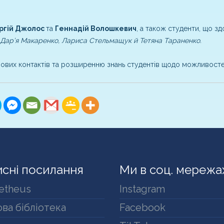
ргій Джолос
та
Геннадій Волошкевич
, а також студенти, що з
, Дар’я Макаренко, Лариса Стельмащук й Тетяна Тараненко.
ілових контактів та розширенню знань студентів щодо можливостей
сні посилання
Ми в соц. мережа
etheus
Instagram
ва бібліотека
Facebook